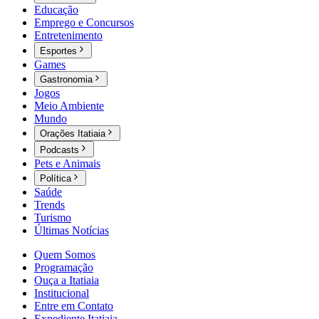
Educação
Emprego e Concursos
Entretenimento
Esportes
Games
Gastronomia
Jogos
Meio Ambiente
Mundo
Orações Itatiaia
Podcasts
Pets e Animais
Política
Saúde
Trends
Turismo
Últimas Notícias
Quem Somos
Programação
Ouça a Itatiaia
Institucional
Entre em Contato
Expediente Itatiaia