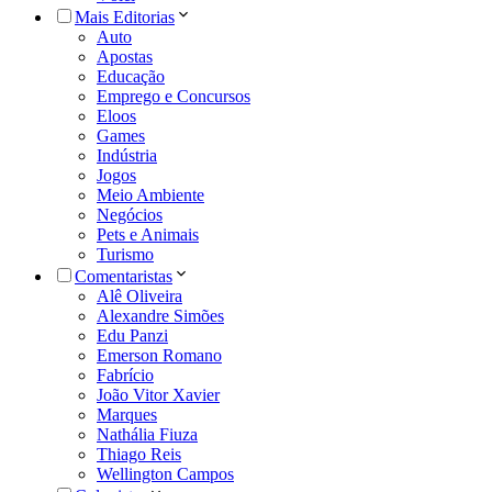
Mais Editorias
Auto
Apostas
Educação
Emprego e Concursos
Eloos
Games
Indústria
Jogos
Meio Ambiente
Negócios
Pets e Animais
Turismo
Comentaristas
Alê Oliveira
Alexandre Simões
Edu Panzi
Emerson Romano
Fabrício
João Vitor Xavier
Marques
Nathália Fiuza
Thiago Reis
Wellington Campos