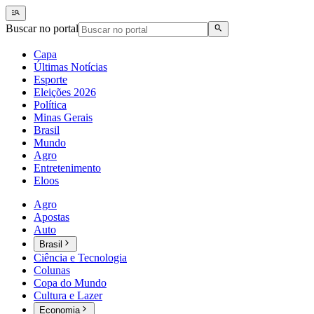
Buscar no portal
Capa
Últimas Notícias
Esporte
Eleições 2026
Política
Minas Gerais
Brasil
Mundo
Agro
Entretenimento
Eloos
Agro
Apostas
Auto
Brasil
Ciência e Tecnologia
Colunas
Copa do Mundo
Cultura e Lazer
Economia