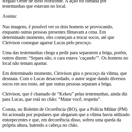
Região Oeste de Belo Horizonte. A ação foi filmada por
testemunhas que estavam no local.
Assista:
Nas imagens, é possível ver os dois homens se provocando,
enquanto outras pessoas presentes filmavam a cena. Em
determinado momento, eles começam a trocar socos, até que
Cleivison consegue agarrar Lucas pelo pescoço.
Uma das testemunhas chega a pedir para separarem a briga, porém,
outros dizem: “Separa não, o cara estava ‘caçando’”. Os homens no
local não tentam apartar.
Em determinado momento, Cleivison gira o pescoço da vítima, que
desmaia. Com o Lucas desacordado, o autor segue dando diversos
socos em seu rosto, até que outras pessoas separam a briga.
Cleivison, que é chamado de “Kekeu” pelas testemunhas, ainda diz
para Lucas, que está no chão: “Matar você, respeita”.
Consta, no Boletim de Ocorrência (BO), que a Polícia Militar (PM)
foi acionada por populares que alegaram que a vítima havia utilizado
entorpecentes e que, em decorrência disso, sofreu uma queda da
própria altura, batendo a cabeça no chão.