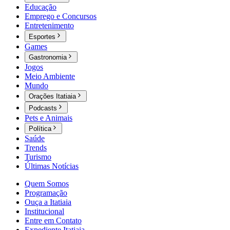
Educação
Emprego e Concursos
Entretenimento
Esportes
Games
Gastronomia
Jogos
Meio Ambiente
Mundo
Orações Itatiaia
Podcasts
Pets e Animais
Política
Saúde
Trends
Turismo
Últimas Notícias
Quem Somos
Programação
Ouça a Itatiaia
Institucional
Entre em Contato
Expediente Itatiaia