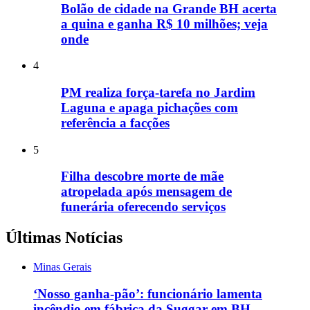
Bolão de cidade na Grande BH acerta
a quina e ganha R$ 10 milhões; veja
onde
4
PM realiza força-tarefa no Jardim
Laguna e apaga pichações com
referência a facções
5
Filha descobre morte de mãe
atropelada após mensagem de
funerária oferecendo serviços
Últimas Notícias
Minas Gerais
‘Nosso ganha-pão’: funcionário lamenta
incêndio em fábrica da Suggar em BH