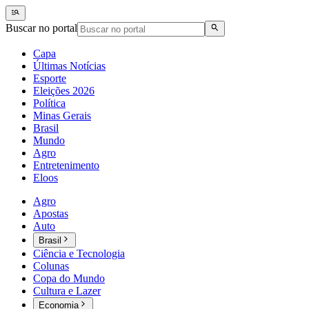
Buscar no portal
Capa
Últimas Notícias
Esporte
Eleições 2026
Política
Minas Gerais
Brasil
Mundo
Agro
Entretenimento
Eloos
Agro
Apostas
Auto
Brasil
Ciência e Tecnologia
Colunas
Copa do Mundo
Cultura e Lazer
Economia