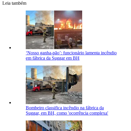
Leia também
‘Nosso ganha-pão’: funcionário lamenta incêndio
em fábrica da Suggar em BH
Bombeiro classifica incêndio na fábrica da
Suggar, em BH, como 'ocorrência complexa'