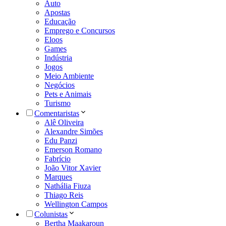
Auto
Apostas
Educação
Emprego e Concursos
Eloos
Games
Indústria
Jogos
Meio Ambiente
Negócios
Pets e Animais
Turismo
Comentaristas
Alê Oliveira
Alexandre Simões
Edu Panzi
Emerson Romano
Fabrício
João Vitor Xavier
Marques
Nathália Fiuza
Thiago Reis
Wellington Campos
Colunistas
Bertha Maakaroun