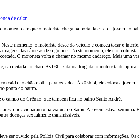
 onda de calor
o momento em que o motorista chega na porta da casa da jovem no bair
. Neste momento, o motorista desce do veículo e começa tocar o interfo
magens das câmeras de segurança. Neste momento, ele e o motorista de
 encostada. O motorista volta a chamar no mesmo endereço. Mais uma v
te, cai deitada no chão. Às 03h17 da madrugada, o motorista de aplica
em caída no chão e olha para os lados. Às 03h24, ele coloca a jovem 
o ponto do bairro.
é o campo do Grêmio, que também fica no bairro Santo André.
lares, que acionaram uma viatura do Samu. A jovem estava seminua. El
ntra doenças sexualmente transmissíveis.
 ele deve ser ouvido pela Polícia Civil para colaborar com informações