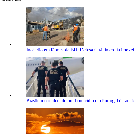
Incêndio em fábrica de BH: Defesa Civil interdita imóve
Brasileiro condenado por homicídio em Portugal é transf