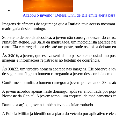
Acabou o inverno? Defesa Civil de BH emite alerta para
Imagens de câmeras de segurança que a
Itatiaia
teve acesso mostram 
madrugada deste domingo.
Sob efeito de bebida alcoólica, a jovem não consegue descer do carro
Ninguém atende. Às 3h10 da madrugada, um motociclista aparece nas i
carro. Ela é carregada por eles até um poste, onde os dois a deixam
Às 03h16, a jovem, que estava sentada no passeio e encostada no pos
imagens e informações registradas no boletim de ocorrência.
Às 03h22, um terceiro homem aparece nas imagens. Ele observa a jov
de segurança flagra o homem carregando a jovem desacordada em outr
Conforme a família, o homem carregou a jovem por cerca de 3kms at
A jovem acordou apenas neste domingo, após ser encontrada por popu
Noroeste da Capital. A jovem tomou um coquetel de medicamentos co
Durante a ação, a jovem também teve o celular roubado.
A Polícia Militar já identificou a placa do veículo por aplicativo e