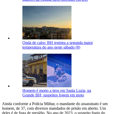
Onda de calor: BH registra a segunda maior
temperatura do ano neste sábado (8)
Homem é morto a tiros em Santa Luzia, na
Grande BH; suspeitos fogem em moto
Ainda conforme a Polícia Militar, o mandante do assassinato é um
homem, de 37, com diversos mandados de prisão em aberto. Um
deles é de fuga de presídio. No ano de 2023, o suspeito fugiu do