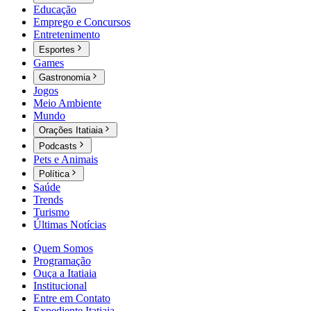
Educação
Emprego e Concursos
Entretenimento
Esportes
Games
Gastronomia
Jogos
Meio Ambiente
Mundo
Orações Itatiaia
Podcasts
Pets e Animais
Política
Saúde
Trends
Turismo
Últimas Notícias
Quem Somos
Programação
Ouça a Itatiaia
Institucional
Entre em Contato
Expediente Itatiaia