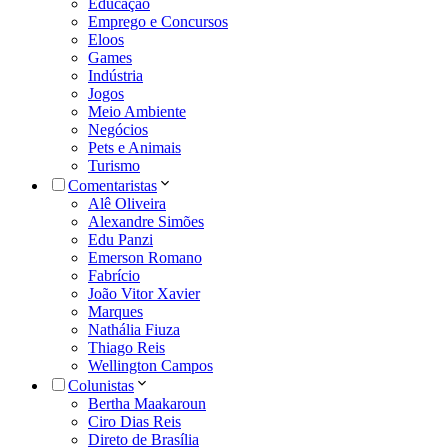
Educação
Emprego e Concursos
Eloos
Games
Indústria
Jogos
Meio Ambiente
Negócios
Pets e Animais
Turismo
Comentaristas
Alê Oliveira
Alexandre Simões
Edu Panzi
Emerson Romano
Fabrício
João Vitor Xavier
Marques
Nathália Fiuza
Thiago Reis
Wellington Campos
Colunistas
Bertha Maakaroun
Ciro Dias Reis
Direto de Brasília