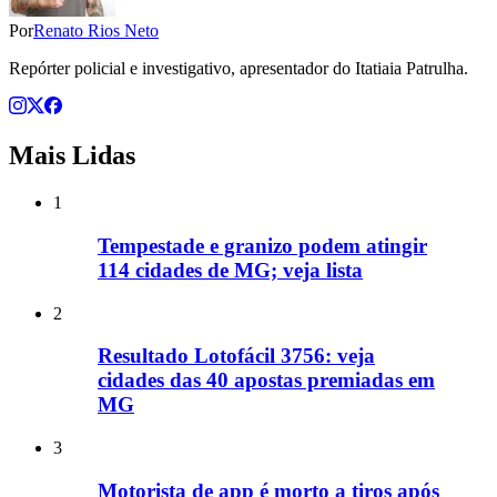
Por
Renato Rios Neto
Repórter policial e investigativo, apresentador do Itatiaia Patrulha.
Mais Lidas
1
Tempestade e granizo podem atingir
114 cidades de MG; veja lista
2
Resultado Lotofácil 3756: veja
cidades das 40 apostas premiadas em
MG
3
Motorista de app é morto a tiros após