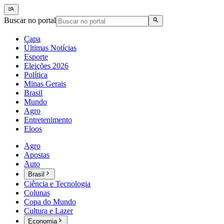
Buscar no portal
Capa
Últimas Notícias
Esporte
Eleições 2026
Política
Minas Gerais
Brasil
Mundo
Agro
Entretenimento
Eloos
Agro
Apostas
Auto
Brasil
Ciência e Tecnologia
Colunas
Copa do Mundo
Cultura e Lazer
Economia