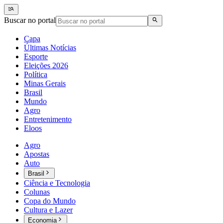
Buscar no portal
Capa
Últimas Notícias
Esporte
Eleições 2026
Política
Minas Gerais
Brasil
Mundo
Agro
Entretenimento
Eloos
Agro
Apostas
Auto
Brasil
Ciência e Tecnologia
Colunas
Copa do Mundo
Cultura e Lazer
Economia