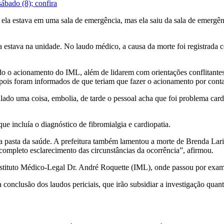
ábado (8); confira
, ela estava em uma sala de emergência, mas ela saiu da sala de emergê
estava na unidade. No laudo médico, a causa da morte foi registrada c
o o acionamento do IML, além de lidarem com orientações conflitantes 
is foram informados de que teriam que fazer o acionamento por conta p
alado uma coisa, embolia, de tarde o pessoal acha que foi problema car
e incluía o diagnóstico de fibromialgia e cardiopatia.
a pasta da saúde. A prefeitura também lamentou a morte de Brenda Lari
completo esclarecimento das circunstâncias da ocorrência”, afirmou.
ituto Médico-Legal Dr. André Roquette (IML), onde passou por exames p
conclusão dos laudos periciais, que irão subsidiar a investigação quanto