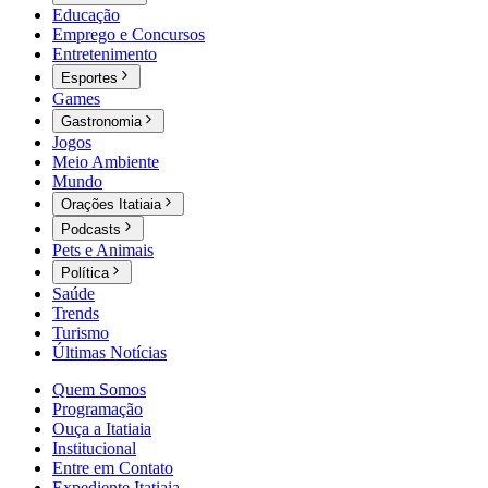
Educação
Emprego e Concursos
Entretenimento
Esportes
Games
Gastronomia
Jogos
Meio Ambiente
Mundo
Orações Itatiaia
Podcasts
Pets e Animais
Política
Saúde
Trends
Turismo
Últimas Notícias
Quem Somos
Programação
Ouça a Itatiaia
Institucional
Entre em Contato
Expediente Itatiaia