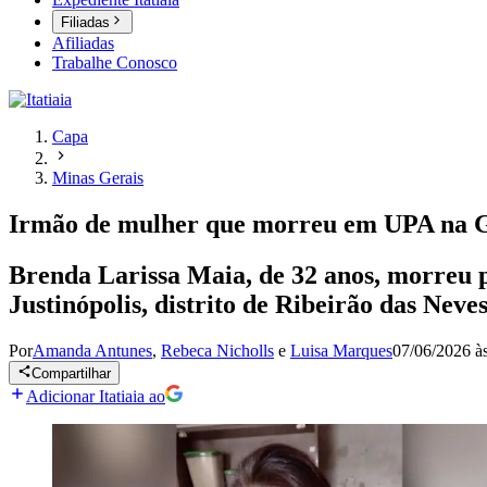
Filiadas
Afiliadas
Trabalhe Conosco
Capa
Minas Gerais
Irmão de mulher que morreu em UPA na Gr
Brenda Larissa Maia, de 32 anos, morreu 
Justinópolis, distrito de Ribeirão das Neve
Por
Amanda Antunes
,
Rebeca Nicholls
e
Luisa Marques
07/06/2026 à
Compartilhar
Adicionar Itatiaia ao