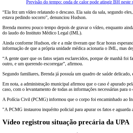
Previsão do tempo: onda de calor pode atingir BH neste s
“Ela fez um vídeo relatando o descaso. Ela saiu da sala, segundo eles
estava pedindo socorro”, denunciou Hudson.
Brenda morreu pouco tempo depois de gravar o vídeo, enquanto ainda 
do laudo do Instituto Médico Legal (IML).
Ainda conforme Hudson, ele e a mãe tiveram que ficar horas esperand
informação de que a própria unidade médica acionaria o IML, mas depo
“A gente quer que os fatos sejam esclarecidos, porque de manhã foi f
outro, e um querendo escorregar”, afirmou.
Segundo familiares, Brenda já possuía um quadro de saúde delicado, qu
Em nota, a administração municipal afirmou que o caso é apurado pel
caso, com o levantamento de todas as informações necessárias para o 
A Polícia Civil (PCMG) informou que o corpo foi encaminhado ao Inst
"A PCMG instaurou inquérito policial para apurar os fatos e aguarda a 
Vídeo registrou situação precária da UPA