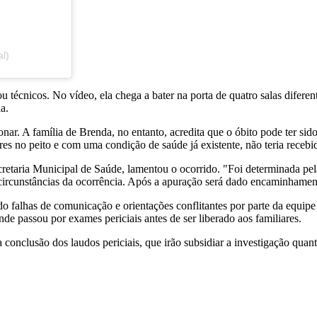
al)
u técnicos. No vídeo, ela chega a bater na porta de quatro salas difer
a.
ar. A família de Brenda, no entanto, acredita que o óbito pode ter sid
s no peito e com uma condição de saúde já existente, não teria recebi
cretaria Municipal de Saúde, lamentou o ocorrido. "Foi determinada pel
circunstâncias da ocorrência. Após a apuração será dado encaminhamento
do falhas de comunicação e orientações conflitantes por parte da equi
 passou por exames periciais antes de ser liberado aos familiares.
conclusão dos laudos periciais, que irão subsidiar a investigação quanto