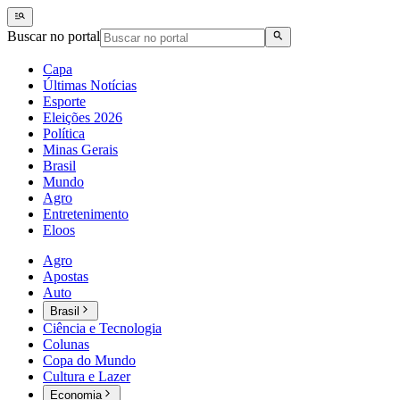
Buscar no portal
Capa
Últimas Notícias
Esporte
Eleições 2026
Política
Minas Gerais
Brasil
Mundo
Agro
Entretenimento
Eloos
Agro
Apostas
Auto
Brasil
Ciência e Tecnologia
Colunas
Copa do Mundo
Cultura e Lazer
Economia