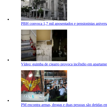
PBH convoca 1,7 mil aposentados e pensionistas aniversa
Vídeo: guimba de cigarro provoca incêndio em apartame
PM encontra armas, drogas e duas pessoas são detidas e