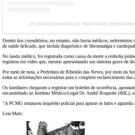
Um post compartilhado por Rádio Itatiaia (@itatiaiaofici
Dentro dos consultórios, no entanto, não havia médicos, enfermeiros o
de saúde delicado, que incluía diagnóstico de fibromialgia e cardiopati
No laudo médico, foi registrada como causa da morte a embolia pulmon
registrou em vídeo que, mesmo apresentando um sintoma grave de dore
Por meio de nota, a Prefeitura de Ribeirão das Neves, por meio da Se
todas as informações necessárias para o completo esclarecimento das 
Os familiares chegaram a registrar um boletim de ocorrência, apontan
encaminhado ao Instituto Médico-Legal Dr. André Roquette (IML), onde
"A PCMG instaurou inquérito policial para apurar os fatos e aguarda a 
Leia Mais: