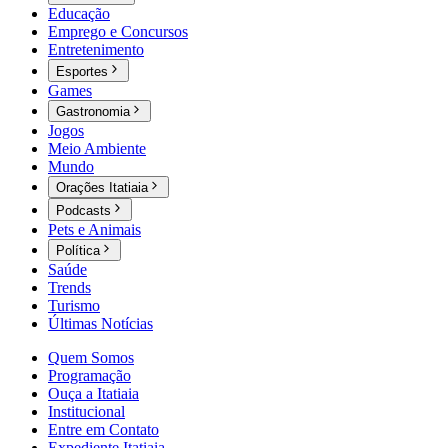
Educação
Emprego e Concursos
Entretenimento
Esportes
Games
Gastronomia
Jogos
Meio Ambiente
Mundo
Orações Itatiaia
Podcasts
Pets e Animais
Política
Saúde
Trends
Turismo
Últimas Notícias
Quem Somos
Programação
Ouça a Itatiaia
Institucional
Entre em Contato
Expediente Itatiaia