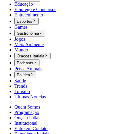
Educação
Emprego e Concursos
Entretenimento
Esportes
Games
Gastronomia
Jogos
Meio Ambiente
Mundo
Orações Itatiaia
Podcasts
Pets e Animais
Política
Saúde
Trends
Turismo
Últimas Notícias
Quem Somos
Programação
Ouça a Itatiaia
Institucional
Entre em Contato
Expediente Itatiaia