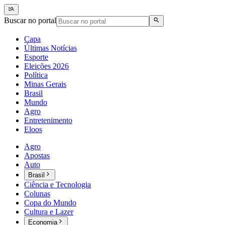
Buscar no portal
Capa
Últimas Notícias
Esporte
Eleições 2026
Política
Minas Gerais
Brasil
Mundo
Agro
Entretenimento
Eloos
Agro
Apostas
Auto
Brasil
Ciência e Tecnologia
Colunas
Copa do Mundo
Cultura e Lazer
Economia