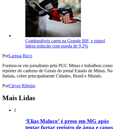
Combustíveis caem na Grande BH, e etanol
lidera redução com queda de 9,2%
Por
Larissa Ricci
Formou-se em jornalismo pela PUC Minas e trabalhou como
repórter do caderno de Gerais do jornal Estado de Minas. Na
Itatiaia, cobre principalmente Cidades, Brasil e Mundo.
Por
Clever Ribeiro
Mais Lidas
1
‘Elias Maluco’ é preso em MG após
tentar furtar registro de água e canos