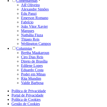
Comentaristas
Alê Oliveira
Alexandre Simões
Edu Panzi
Emerson Romano
Fabrício
João Vitor Xavier
Marques
Nathália Fiuza
Thiago Reis
Wellington Campos
Colunistas
Bertha Maakaroun
Ciro Dias Reis
Direto de Brasília
Edilene Lopes
Eduardo Costa
Poder em Minas
Rita Mundim
Valdir Barbosa
Política de Privacidade
Portal de Privacidade
Política de Cookies
Gestão de Cookies