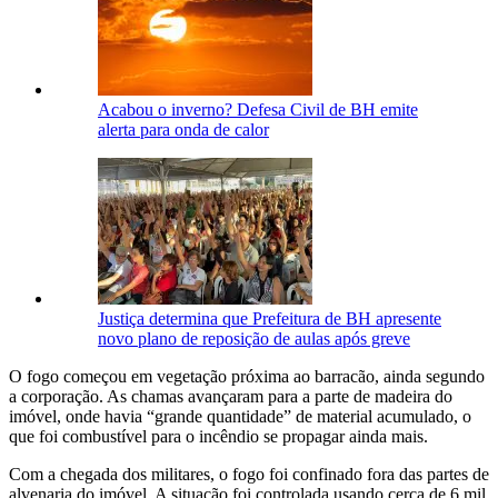
Acabou o inverno? Defesa Civil de BH emite
alerta para onda de calor
Justiça determina que Prefeitura de BH apresente
novo plano de reposição de aulas após greve
O fogo começou em vegetação próxima ao barracão, ainda segundo
a corporação. As chamas avançaram para a parte de madeira do
imóvel, onde havia “grande quantidade” de material acumulado, o
que foi combustível para o incêndio se propagar ainda mais.
Com a chegada dos militares, o fogo foi confinado fora das partes de
alvenaria do imóvel. A situação foi controlada usando cerca de 6 mil