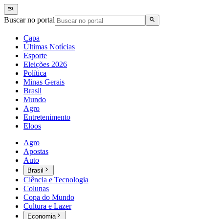
Buscar no portal
Capa
Últimas Notícias
Esporte
Eleições 2026
Política
Minas Gerais
Brasil
Mundo
Agro
Entretenimento
Eloos
Agro
Apostas
Auto
Brasil
Ciência e Tecnologia
Colunas
Copa do Mundo
Cultura e Lazer
Economia