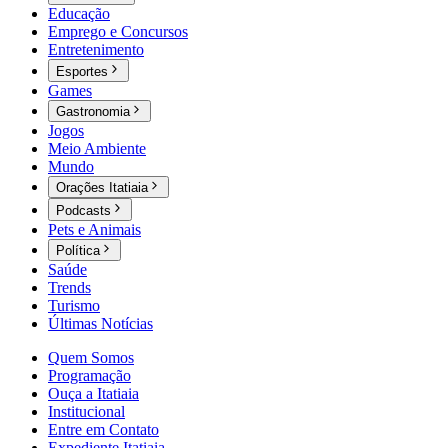
Educação
Emprego e Concursos
Entretenimento
Esportes
Games
Gastronomia
Jogos
Meio Ambiente
Mundo
Orações Itatiaia
Podcasts
Pets e Animais
Política
Saúde
Trends
Turismo
Últimas Notícias
Quem Somos
Programação
Ouça a Itatiaia
Institucional
Entre em Contato
Expediente Itatiaia