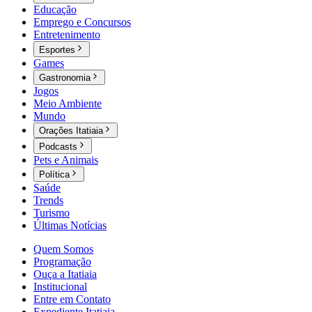
Educação
Emprego e Concursos
Entretenimento
Esportes
Games
Gastronomia
Jogos
Meio Ambiente
Mundo
Orações Itatiaia
Podcasts
Pets e Animais
Política
Saúde
Trends
Turismo
Últimas Notícias
Quem Somos
Programação
Ouça a Itatiaia
Institucional
Entre em Contato
Expediente Itatiaia