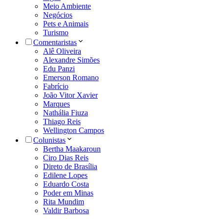
Meio Ambiente
Negócios
Pets e Animais
Turismo
Comentaristas
Alê Oliveira
Alexandre Simões
Edu Panzi
Emerson Romano
Fabrício
João Vitor Xavier
Marques
Nathália Fiuza
Thiago Reis
Wellington Campos
Colunistas
Bertha Maakaroun
Ciro Dias Reis
Direto de Brasília
Edilene Lopes
Eduardo Costa
Poder em Minas
Rita Mundim
Valdir Barbosa