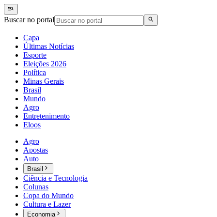
Buscar no portal
Capa
Últimas Notícias
Esporte
Eleições 2026
Política
Minas Gerais
Brasil
Mundo
Agro
Entretenimento
Eloos
Agro
Apostas
Auto
Brasil
Ciência e Tecnologia
Colunas
Copa do Mundo
Cultura e Lazer
Economia