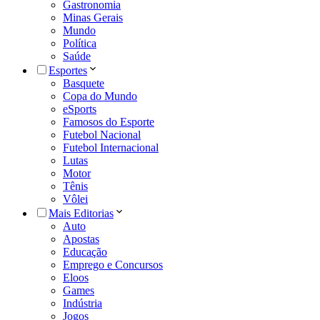
Gastronomia
Minas Gerais
Mundo
Política
Saúde
Esportes
Basquete
Copa do Mundo
eSports
Famosos do Esporte
Futebol Nacional
Futebol Internacional
Lutas
Motor
Tênis
Vôlei
Mais Editorias
Auto
Apostas
Educação
Emprego e Concursos
Eloos
Games
Indústria
Jogos