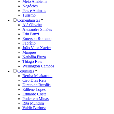
Meio Ambiente
Negócios
Pets e Animais
Turismo
Comentaristas
Alê Oliveira
Alexandre Simões
Edu Panzi
Emerson Romano
Fabrício
João Vitor Xavier
Marques
Nathália Fiuza
Thiago Reis
Wellington Campos
Colunistas
Bertha Maakaroun
Ciro Dias Reis
Direto de Brasília
Edilene Lopes
Eduardo Costa
Poder em Minas
Rita Mundim
Valdir Barbosa