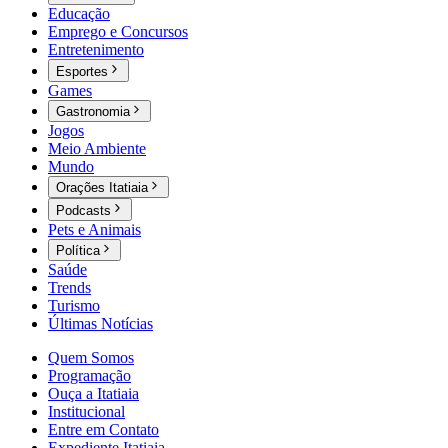
Educação
Emprego e Concursos
Entretenimento
Esportes
Games
Gastronomia
Jogos
Meio Ambiente
Mundo
Orações Itatiaia
Podcasts
Pets e Animais
Política
Saúde
Trends
Turismo
Últimas Notícias
Quem Somos
Programação
Ouça a Itatiaia
Institucional
Entre em Contato
Expediente Itatiaia