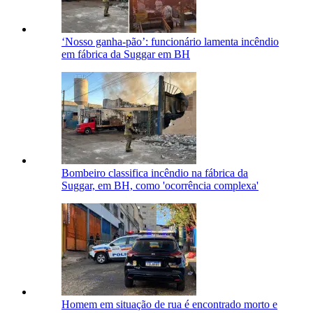
‘Nosso ganha-pão’: funcionário lamenta incêndio
em fábrica da Suggar em BH
Bombeiro classifica incêndio na fábrica da
Suggar, em BH, como 'ocorrência complexa'
Homem em situação de rua é encontrado morto e