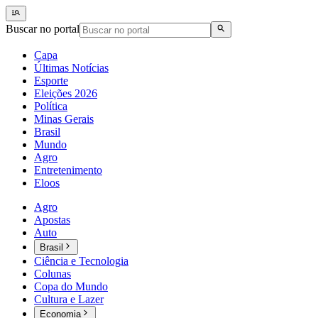
Buscar no portal
Capa
Últimas Notícias
Esporte
Eleições 2026
Política
Minas Gerais
Brasil
Mundo
Agro
Entretenimento
Eloos
Agro
Apostas
Auto
Brasil
Ciência e Tecnologia
Colunas
Copa do Mundo
Cultura e Lazer
Economia