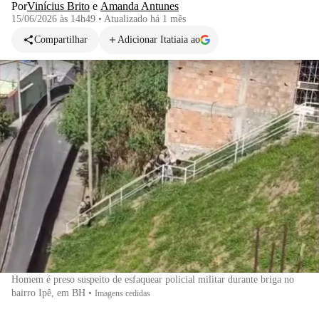
Por
Vinícius Brito
e
Amanda Antunes
15/06/2026 às 14h49
•
Atualizado
há 1 mês
Compartilhar
Adicionar Itatiaia ao
Homem é preso suspeito de esfaquear policial militar durante briga no
bairro Ipê, em BH
•
Imagens cedidas