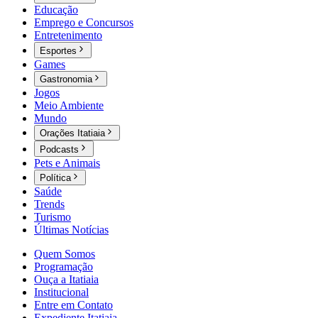
Educação
Emprego e Concursos
Entretenimento
Esportes
Games
Gastronomia
Jogos
Meio Ambiente
Mundo
Orações Itatiaia
Podcasts
Pets e Animais
Política
Saúde
Trends
Turismo
Últimas Notícias
Quem Somos
Programação
Ouça a Itatiaia
Institucional
Entre em Contato
Expediente Itatiaia