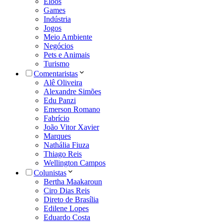
Eloos
Games
Indústria
Jogos
Meio Ambiente
Negócios
Pets e Animais
Turismo
Comentaristas
Alê Oliveira
Alexandre Simões
Edu Panzi
Emerson Romano
Fabrício
João Vitor Xavier
Marques
Nathália Fiuza
Thiago Reis
Wellington Campos
Colunistas
Bertha Maakaroun
Ciro Dias Reis
Direto de Brasília
Edilene Lopes
Eduardo Costa