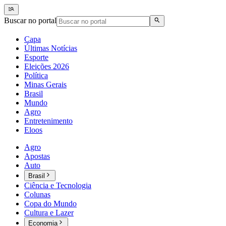
Buscar no portal
Capa
Últimas Notícias
Esporte
Eleições 2026
Política
Minas Gerais
Brasil
Mundo
Agro
Entretenimento
Eloos
Agro
Apostas
Auto
Brasil
Ciência e Tecnologia
Colunas
Copa do Mundo
Cultura e Lazer
Economia