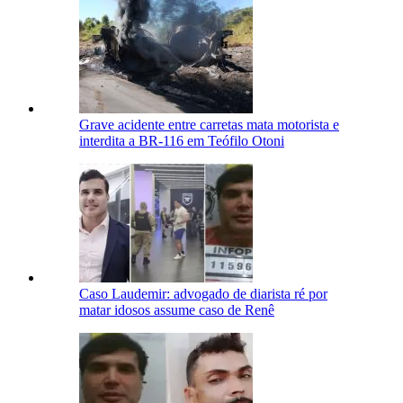
Grave acidente entre carretas mata motorista e
interdita a BR-116 em Teófilo Otoni
Caso Laudemir: advogado de diarista ré por
matar idosos assume caso de Renê