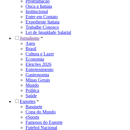
Programação
Ouça a Itatiaia
Institucional
Entre em Contato
Expediente Itatiaia
Trabalhe Conosco
Lei de Igualdade Salarial
Jornalismo
Agro
Brasil
Cultura e Lazer
Economia
Eleições 2026
Entretenimento
Gastronomia
Minas Gerais
Mundo
Política
Saúde
Esportes
Basquete
Copa do Mundo
eSports
Famosos do Esporte
Futebol Nacional