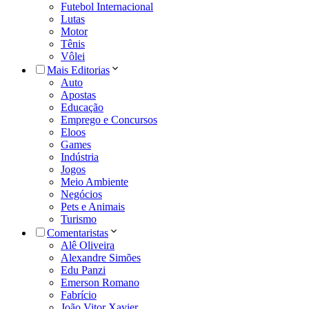
Futebol Internacional
Lutas
Motor
Tênis
Vôlei
Mais Editorias
Auto
Apostas
Educação
Emprego e Concursos
Eloos
Games
Indústria
Jogos
Meio Ambiente
Negócios
Pets e Animais
Turismo
Comentaristas
Alê Oliveira
Alexandre Simões
Edu Panzi
Emerson Romano
Fabrício
João Vitor Xavier