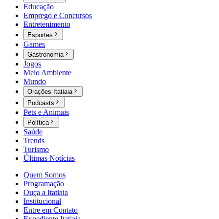
Educação
Emprego e Concursos
Entretenimento
Esportes
Games
Gastronomia
Jogos
Meio Ambiente
Mundo
Orações Itatiaia
Podcasts
Pets e Animais
Política
Saúde
Trends
Turismo
Últimas Notícias
Quem Somos
Programação
Ouça a Itatiaia
Institucional
Entre em Contato
Expediente Itatiaia