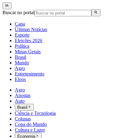
Buscar no portal
Capa
Últimas Notícias
Esporte
Eleições 2026
Política
Minas Gerais
Brasil
Mundo
Agro
Entretenimento
Eloos
Agro
Apostas
Auto
Brasil
Ciência e Tecnologia
Colunas
Copa do Mundo
Cultura e Lazer
Economia