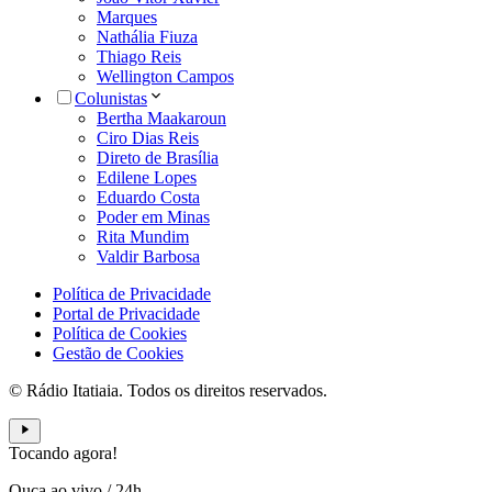
Marques
Nathália Fiuza
Thiago Reis
Wellington Campos
Colunistas
Bertha Maakaroun
Ciro Dias Reis
Direto de Brasília
Edilene Lopes
Eduardo Costa
Poder em Minas
Rita Mundim
Valdir Barbosa
Política de Privacidade
Portal de Privacidade
Política de Cookies
Gestão de Cookies
© Rádio Itatiaia. Todos os direitos reservados.
Tocando agora!
Ouça ao vivo
/
24h