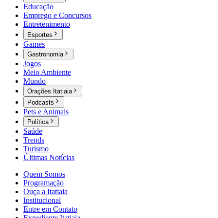
Educação
Emprego e Concursos
Entretenimento
Esportes
Games
Gastronomia
Jogos
Meio Ambiente
Mundo
Orações Itatiaia
Podcasts
Pets e Animais
Política
Saúde
Trends
Turismo
Últimas Notícias
Quem Somos
Programação
Ouça a Itatiaia
Institucional
Entre em Contato
Expediente Itatiaia