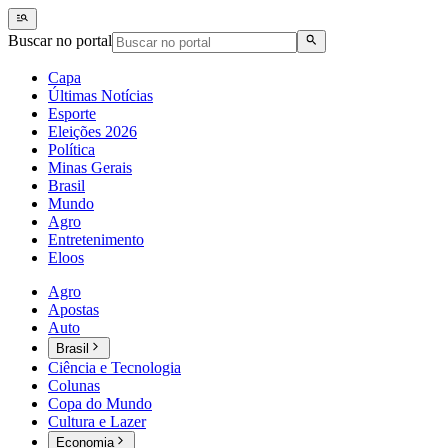
Buscar no portal
Capa
Últimas Notícias
Esporte
Eleições 2026
Política
Minas Gerais
Brasil
Mundo
Agro
Entretenimento
Eloos
Agro
Apostas
Auto
Brasil
Ciência e Tecnologia
Colunas
Copa do Mundo
Cultura e Lazer
Economia