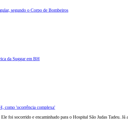
egular, segundo o Corpo de Bombeiros
brica da Suggar em BH
BH, como 'ocorrência complexa'
le foi socorrido e encaminhado para o Hospital São Judas Tadeu. Já a a