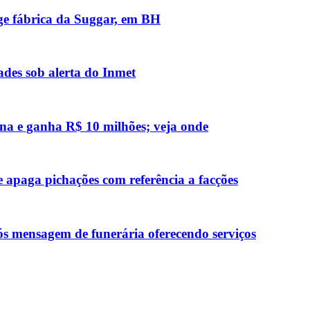
nge fábrica da Suggar, em BH
des sob alerta do Inmet
na e ganha R$ 10 milhões; veja onde
 apaga pichações com referência a facções
ós mensagem de funerária oferecendo serviços