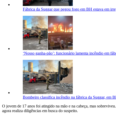
Fábrica da Suggar que pegou fogo em BH estava em irr
‘Nosso ganha-pão’: funcionário lamenta incêndio em fá
Bombeiro classifica incêndio na fábrica da Suggar, em 
O jovem de 17 anos foi atingido na mão e na cabeça, mas sobreviveu. E
agora realiza diligências em busca do suspeito.