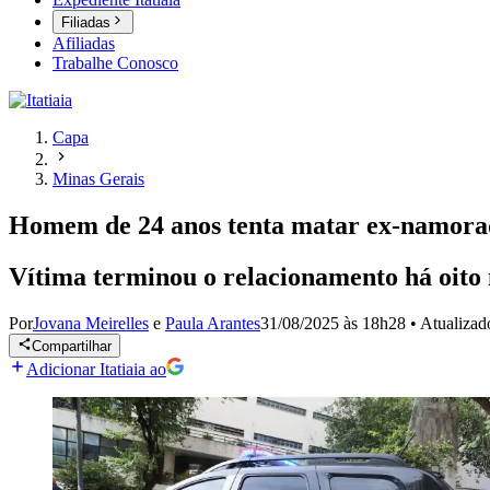
Filiadas
Afiliadas
Trabalhe Conosco
Capa
Minas Gerais
Homem de 24 anos tenta matar ex-namorada
Vítima terminou o relacionamento há oito
Por
Jovana Meirelles
e
Paula Arantes
31/08/2025 às 18h28
•
Atualiza
Compartilhar
Adicionar Itatiaia ao