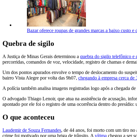
Bazar oferece roupas de grandes marcas a baixo custo e 
Quebra de sigilo
A Justiça de Minas Gerais determinou a
quebra do sigilo telefônico e
percorridas, comandos de voz, velocidade, registro de chamas e demai
Um dos pontos apurados envolve o tempo de deslocamento do suspeito 
bairro Vista Alegre por volta das 9h07,
chegando à empresa cerca de 
A polícia também analisa imagens registradas logo após a chegada d
O advogado Thiago Lenoir, que atua na assistência de acusação, inform
apontado por ele foi o registro de uma ocorrência dentro do presídio:
O que aconteceu
Laudemir de Souza Fernandes
, de 44 anos, foi morto com um tiro no
crime foi motivado por uma briga de trânsito. A
vítima
chegou a ser so