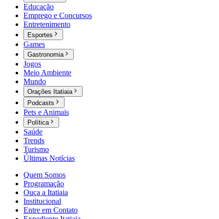
Educação
Emprego e Concursos
Entretenimento
Esportes
Games
Gastronomia
Jogos
Meio Ambiente
Mundo
Orações Itatiaia
Podcasts
Pets e Animais
Política
Saúde
Trends
Turismo
Últimas Notícias
Quem Somos
Programação
Ouça a Itatiaia
Institucional
Entre em Contato
Expediente Itatiaia