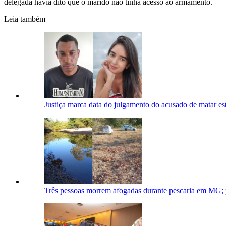
delegada havia dito que o marido não tinha acesso ao armamento.
Leia também
Justiça marca data do julgamento do acusado de matar e
Três pessoas morrem afogadas durante pescaria em MG; pai