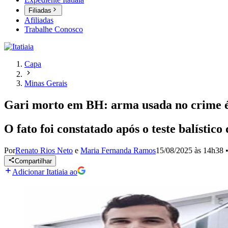
Filiadas
Afiliadas
Trabalhe Conosco
Capa
Minas Gerais
Gari morto em BH: arma usada no crime é 
O fato foi constatado após o teste balístico
Por
Renato Rios Neto
e
Maria Fernanda Ramos
15/08/2025 às 14h38
Compartilhar
Adicionar Itatiaia ao