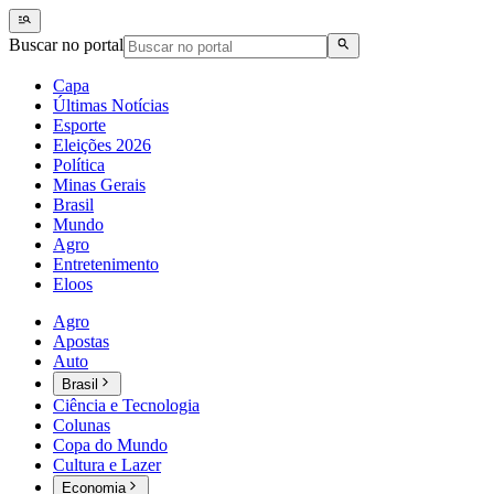
Buscar no portal
Capa
Últimas Notícias
Esporte
Eleições 2026
Política
Minas Gerais
Brasil
Mundo
Agro
Entretenimento
Eloos
Agro
Apostas
Auto
Brasil
Ciência e Tecnologia
Colunas
Copa do Mundo
Cultura e Lazer
Economia