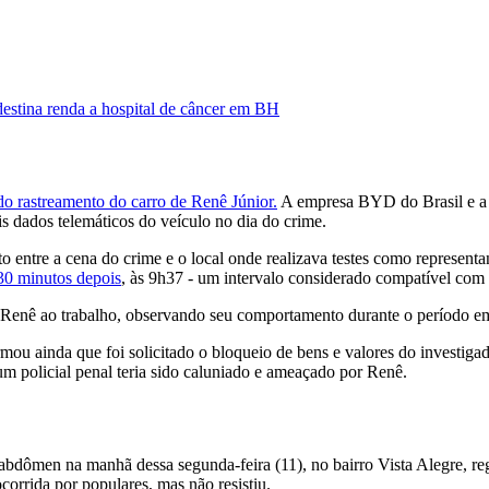
destina renda a hospital de câncer em BH
 do rastreamento do carro de Renê Júnior.
A empresa BYD do Brasil e a 
s dados telemáticos do veículo no dia do crime.
entre a cena do crime e o local onde realizava testes como representa
30 minutos depois
, às 9h37 - um intervalo considerado compatível com 
e Renê ao trabalho, observando seu comportamento durante o período 
ou ainda que foi solicitado o bloqueio de bens e valores do investigad
 um policial penal teria sido caluniado e ameaçado por Renê.
 abdômen na manhã dessa segunda-feira (11), no bairro Vista Alegre, re
corrida por populares, mas não resistiu.