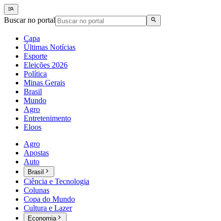
Buscar no portal
Capa
Últimas Notícias
Esporte
Eleições 2026
Política
Minas Gerais
Brasil
Mundo
Agro
Entretenimento
Eloos
Agro
Apostas
Auto
Brasil
Ciência e Tecnologia
Colunas
Copa do Mundo
Cultura e Lazer
Economia