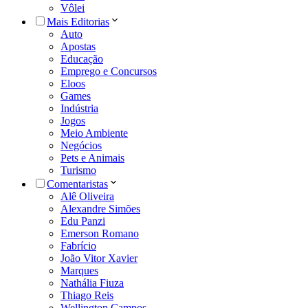
Vôlei
Mais Editorias
Auto
Apostas
Educação
Emprego e Concursos
Eloos
Games
Indústria
Jogos
Meio Ambiente
Negócios
Pets e Animais
Turismo
Comentaristas
Alê Oliveira
Alexandre Simões
Edu Panzi
Emerson Romano
Fabrício
João Vitor Xavier
Marques
Nathália Fiuza
Thiago Reis
Wellington Campos