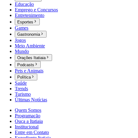
Educação
Emprego e Concursos
Entretenimento
Esportes
Games
Gastronomia
Jogos
Meio Ambiente
Mundo
Orações Itatiaia
Podcasts
Pets e Animais
Política
Saúde
Trends
Turismo
Últimas Notícias
Quem Somos
Programação
Ouça a Itatiaia
Institucional
Entre em Contato
Expediente Itatiaia