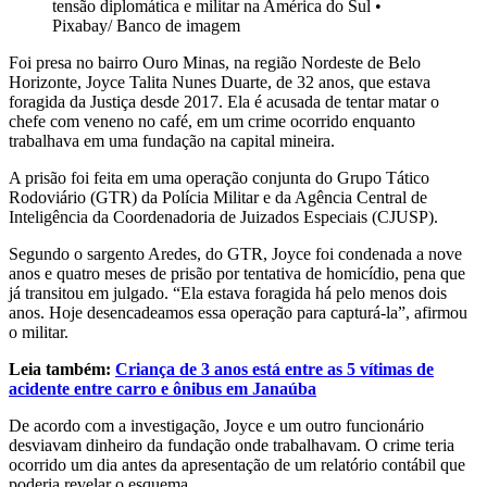
tensão diplomática e militar na América do Sul
•
Pixabay/ Banco de imagem
Foi presa no bairro Ouro Minas, na região Nordeste de Belo
Horizonte, Joyce Talita Nunes Duarte, de 32 anos, que estava
foragida da Justiça desde 2017. Ela é acusada de tentar matar o
chefe com veneno no café, em um crime ocorrido enquanto
trabalhava em uma fundação na capital mineira.
A prisão foi feita em uma operação conjunta do Grupo Tático
Rodoviário (GTR) da Polícia Militar e da Agência Central de
Inteligência da Coordenadoria de Juizados Especiais (CJUSP).
Segundo o sargento Aredes, do GTR, Joyce foi condenada a nove
anos e quatro meses de prisão por tentativa de homicídio, pena que
já transitou em julgado. “Ela estava foragida há pelo menos dois
anos. Hoje desencadeamos essa operação para capturá-la”, afirmou
o militar.
Leia também:
Criança de 3 anos está entre as 5 vítimas de
acidente entre carro e ônibus em Janaúba
De acordo com a investigação, Joyce e um outro funcionário
desviavam dinheiro da fundação onde trabalhavam. O crime teria
ocorrido um dia antes da apresentação de um relatório contábil que
poderia revelar o esquema.