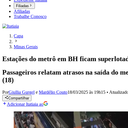
Filiadas
Afiliadas
Trabalhe Conosco
Capa
Minas Gerais
Estações do metrô em BH ficam superlotada
Passageiros relatam atrasos na saída do me
(18)
Por
Giullia Gurgel
e
Mardélio Couto
18/03/2025 às 19h15
•
Atualizad
Compartilhar
Adicionar Itatiaia ao