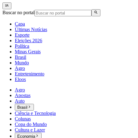
Buscar no portal
Capa
Últimas Notícias
Esporte
Eleições 2026
Política
Minas Gerais
Brasil
Mundo
Agro
Entretenimento
Eloos
Agro
Apostas
Auto
Brasil
Ciência e Tecnologia
Colunas
Copa do Mundo
Cultura e Lazer
Economia