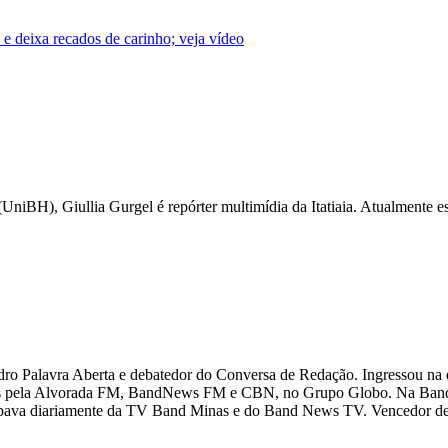
e deixa recados de carinho; veja vídeo
iBH), Giullia Gurgel é repórter multimídia da Itatiaia. Atualmente esc
dro Palavra Aberta e debatedor do Conversa de Redação. Ingressou na
s pela Alvorada FM, BandNews FM e CBN, no Grupo Globo. Na Band, o
ipava diariamente da TV Band Minas e do Band News TV. Vencedor de