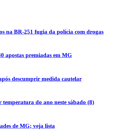
os na BR-251 fugia da polícia com drogas
s 40 apostas premiadas em MG
 após descumprir medida cautelar
r temperatura do ano neste sábado (8)
ades de MG; veja lista