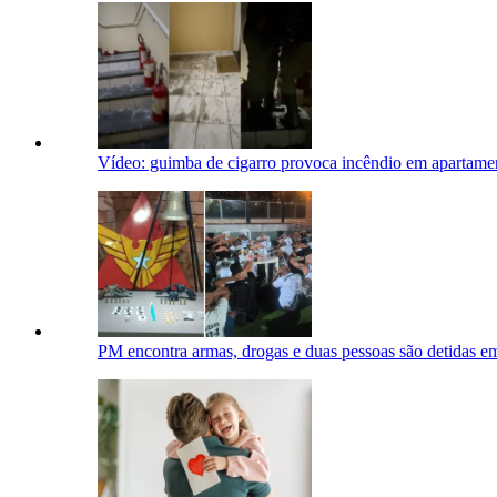
Vídeo: guimba de cigarro provoca incêndio em apartame
PM encontra armas, drogas e duas pessoas são detidas e