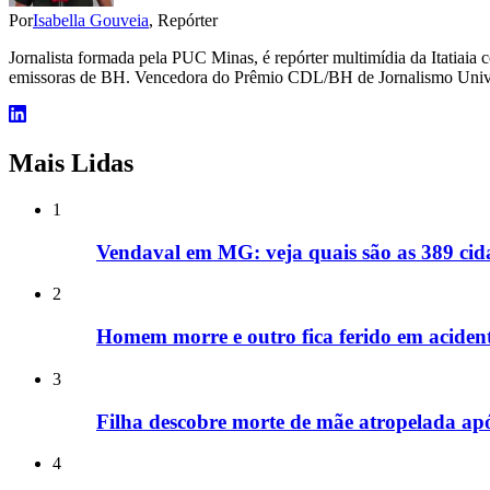
Por
Isabella Gouveia
, Repórter
Jornalista formada pela PUC Minas, é repórter multimídia da Itatiaia 
emissoras de BH. Vencedora do Prêmio CDL/BH de Jornalismo Univer
Mais Lidas
1
Vendaval em MG: veja quais são as 389 cida
2
Homem morre e outro fica ferido em acide
3
Filha descobre morte de mãe atropelada ap
4