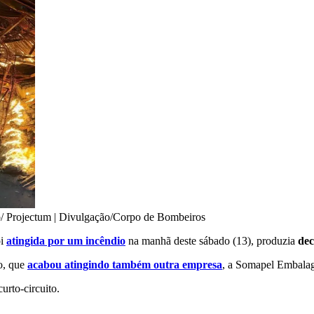
/ Projectum | Divulgação/Corpo de Bombeiros
oi
atingida por um incêndio
na manhã deste sábado (13), produzia
dec
o, que
acabou atingindo também outra empresa
, a Somapel Embala
urto-circuito.