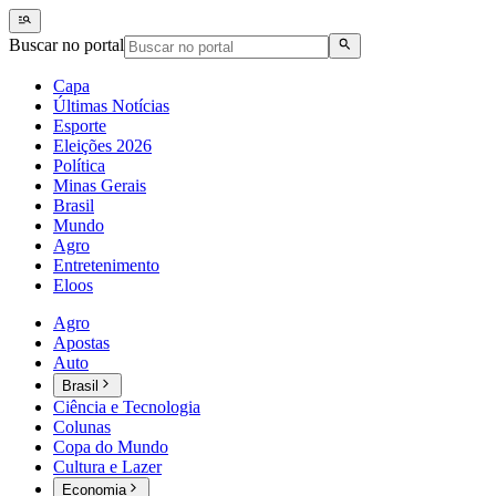
Buscar no portal
Capa
Últimas Notícias
Esporte
Eleições 2026
Política
Minas Gerais
Brasil
Mundo
Agro
Entretenimento
Eloos
Agro
Apostas
Auto
Brasil
Ciência e Tecnologia
Colunas
Copa do Mundo
Cultura e Lazer
Economia