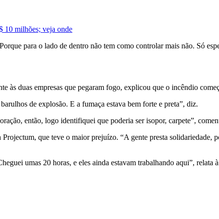
$ 10 milhões; veja onde
é? Porque para o lado de dentro não tem como controlar mais não. Só es
nte às duas empresas que pegaram fogo, explicou que o incêndio começ
 barulhos de explosão. E a fumaça estava bem forte e preta”, diz.
ação, então, logo identifiquei que poderia ser isopor, carpete”, coment
rojectum, que teve o maior prejuízo. “A gente presta solidariedade, po
heguei umas 20 horas, e eles ainda estavam trabalhando aqui”, relata 