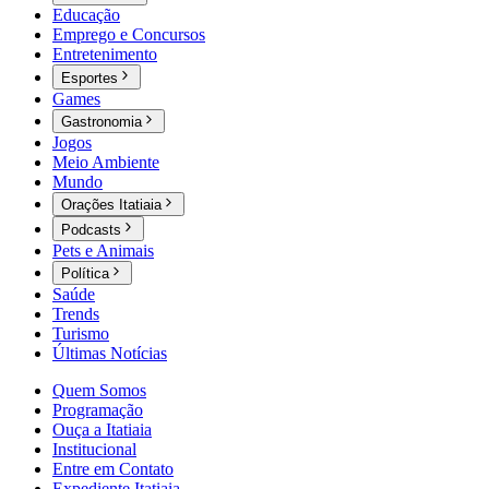
Educação
Emprego e Concursos
Entretenimento
Esportes
Games
Gastronomia
Jogos
Meio Ambiente
Mundo
Orações Itatiaia
Podcasts
Pets e Animais
Política
Saúde
Trends
Turismo
Últimas Notícias
Quem Somos
Programação
Ouça a Itatiaia
Institucional
Entre em Contato
Expediente Itatiaia