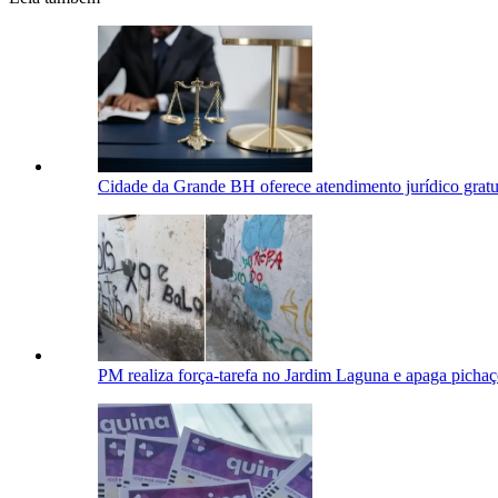
Cidade da Grande BH oferece atendimento jurídico gratui
PM realiza força-tarefa no Jardim Laguna e apaga pichaç