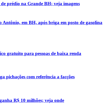
 de prédio na Grande BH; veja imagens
 Antônio, em BH, após briga em posto de gasolina
co gratuito para pessoas de baixa renda
a pichações com referência a facções
 ganha R$ 10 milhões; veja onde