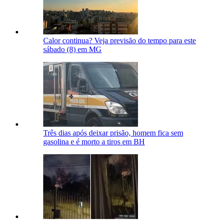
Calor continua? Veja previsão do tempo para este
sábado (8) em MG
Três dias após deixar prisão, homem fica sem
gasolina e é morto a tiros em BH