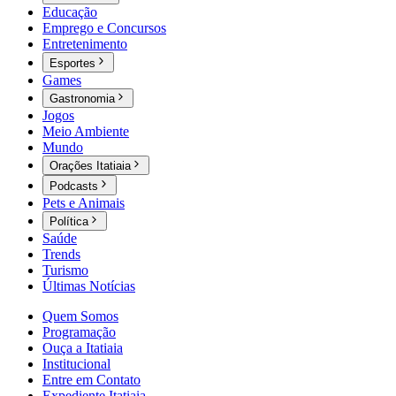
Educação
Emprego e Concursos
Entretenimento
Esportes
Games
Gastronomia
Jogos
Meio Ambiente
Mundo
Orações Itatiaia
Podcasts
Pets e Animais
Política
Saúde
Trends
Turismo
Últimas Notícias
Quem Somos
Programação
Ouça a Itatiaia
Institucional
Entre em Contato
Expediente Itatiaia