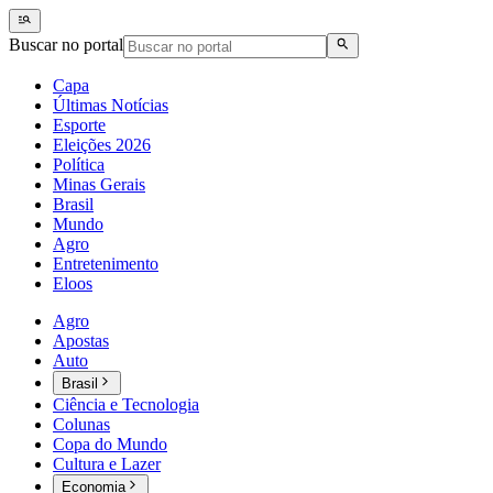
Buscar no portal
Capa
Últimas Notícias
Esporte
Eleições 2026
Política
Minas Gerais
Brasil
Mundo
Agro
Entretenimento
Eloos
Agro
Apostas
Auto
Brasil
Ciência e Tecnologia
Colunas
Copa do Mundo
Cultura e Lazer
Economia