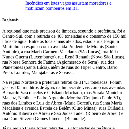
Incêndios em lotes vagos assustam moradores e
mobilizam bombeiros em BH
Regionais
A regional que mais precisou de limpeza, segundo a prefeitura, foi a
Centro-Sul, com a retirada de 408 toneladas e o consumo de 150 mil
litros de água. Entre os locais mais afetados, estão a rua Joaquim
Murtinho na esquina com a avenida Prudente de Morais (Santo
Antônio), a rua Maria Carmem Valadares (São Lucas), rua Júlia
Nunes Guerra (Luxemburgo), rua Renê Renault (Novo São Lucas),
rua Nossa Senhora de Fátima (Aglomerado da Serra), rua dos
Planetóides (Santa Lúcia), além de ruas do Hiper-Centro, Barro
Preto, Lourdes, Mangabeiras e Savassi.
Na região Nordeste a prefeitura retirou de 314,1 toneladas. Foram
gastos 105 mil litros de água, na limpeza de vias como nas avenidas
Bernardo Vasconcelos e Cristiano Machado, ruas Soraia Monteiro
Mateuz, Neblina e Padre Argemiro Moreira (Conjunto Paulo VI),
ruas dos Limões e Luis de Abreu (Maria Goretti), rua Santa Maria
Madalena e avenida Estrela de Belém (Ouro Minas), ruas Etilândia,
Antônio Ribeiro de Abreu e São Judas Tadeu (Ribeiro de Abreu) e
rua Dom Silvério Gomes Pimenta (Belmonte).
Já na região Oeste foram retiradas 128 toneladas de resíduos e