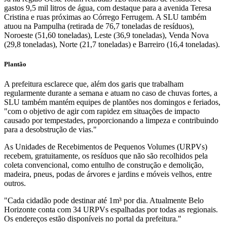
gastos 9,5 mil litros de água, com destaque para a avenida Teresa
Cristina e ruas próximas ao Córrego Ferrugem. A SLU também
atuou na Pampulha (retirada de 76,7 toneladas de resíduos),
Noroeste (51,60 toneladas), Leste (36,9 toneladas), Venda Nova
(29,8 toneladas), Norte (21,7 toneladas) e Barreiro (16,4 toneladas).
Plantão
A prefeitura esclarece que, além dos garis que trabalham
regularmente durante a semana e atuam no caso de chuvas fortes, a
SLU também mantém equipes de plantões nos domingos e feriados,
"com o objetivo de agir com rapidez em situações de impacto
causado por tempestades, proporcionando a limpeza e contribuindo
para a desobstrução de vias."
As Unidades de Recebimentos de Pequenos Volumes (URPVs)
recebem, gratuitamente, os resíduos que não são recolhidos pela
coleta convencional, como entulho de construção e demolição,
madeira, pneus, podas de árvores e jardins e móveis velhos, entre
outros.
"Cada cidadão pode destinar até 1m³ por dia. Atualmente Belo
Horizonte conta com 34 URPVs espalhadas por todas as regionais.
Os endereços estão disponíveis no portal da prefeitura."