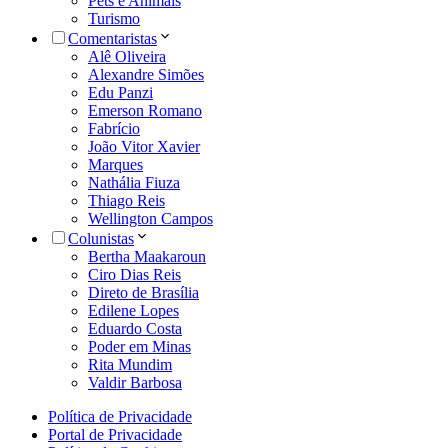
Pets e Animais
Turismo
Comentaristas
Alê Oliveira
Alexandre Simões
Edu Panzi
Emerson Romano
Fabrício
João Vitor Xavier
Marques
Nathália Fiuza
Thiago Reis
Wellington Campos
Colunistas
Bertha Maakaroun
Ciro Dias Reis
Direto de Brasília
Edilene Lopes
Eduardo Costa
Poder em Minas
Rita Mundim
Valdir Barbosa
Política de Privacidade
Portal de Privacidade