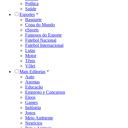
Política
Saúde
Esportes
Basquete
Copa do Mundo
eSports
Famosos do Esporte
Futebol Nacional
Futebol Internacional
Lutas
Motor
Tênis
Vôlei
Mais Editorias
Auto
Apostas
Educação
Emprego e Concursos
Eloos
Games
Indústria
Jogos
Meio Ambiente
Negócios