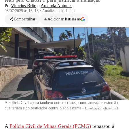
feito pelo ChatGPT para justificar a transação
Por
Vinícius Brito
e
Amanda Antunes
08/07/2025 às 16h13
•
Atualizado
há 1 ano
Compartilhar
Adicionar Itatiaia ao
A Polícia Civil apura também outros crimes, como ameaça e extorsão,
que teriam sido praticados contra o adolescente
•
Divulgação/Polícia Civil
A
Polícia Civil de Minas Gerais (PCMG)
repassou à