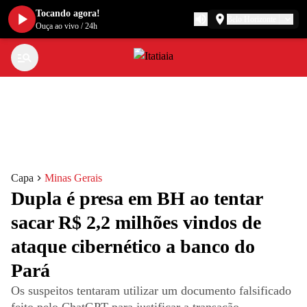
Tocando agora!
Belo Horizonte
Ouça ao vivo
/
24h
Capa
Minas Gerais
Dupla é presa em BH ao tentar
sacar R$ 2,2 milhões vindos de
ataque cibernético a banco do
Pará
Os suspeitos tentaram utilizar um documento falsificado