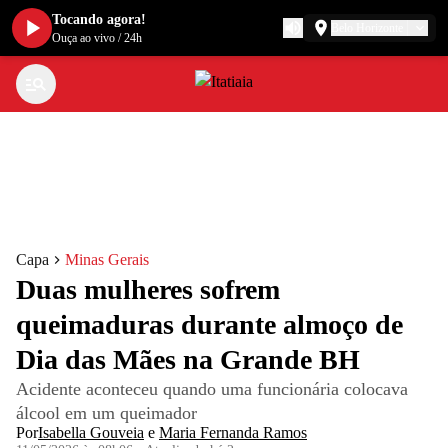
Tocando agora!
Belo Horizonte
Ouça ao vivo
/
24h
Capa
Minas Gerais
Duas mulheres sofrem
queimaduras durante almoço de
Dia das Mães na Grande BH
Acidente aconteceu quando uma funcionária colocava
álcool em um queimador
Por
Isabella Gouveia
e
Maria Fernanda Ramos