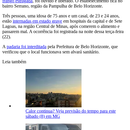
frango estragada
, foi ouvido e liberado. O estabelecimento fica no
bairro Serrano, região da Pampulha de Belo Horizonte.
Três pessoas, uma idosa de 75 anos e um casal, de 23 e 24 anos,
estão
internadas em estado grave
em hospitais da capital e de Sete
Lagoas, na região Central de Minas, após comerem o alimento e
passarem mal. A ocorrência foi registrada na noite dessa terça-feira
(22).
A
padaria foi interditada
pela Prefeitura de Belo Horizonte, que
verificou que o local funcionava sem alvará sanitário.
Leia também
Calor continua? Veja previsão do tempo para este
sábado (8) em MG