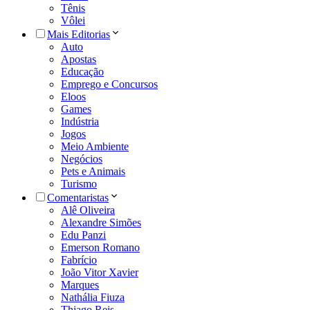
Tênis
Vôlei
Mais Editorias
Auto
Apostas
Educação
Emprego e Concursos
Eloos
Games
Indústria
Jogos
Meio Ambiente
Negócios
Pets e Animais
Turismo
Comentaristas
Alê Oliveira
Alexandre Simões
Edu Panzi
Emerson Romano
Fabrício
João Vitor Xavier
Marques
Nathália Fiuza
Thiago Reis