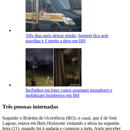
Três dias após deixar prisão, homem fica sem
gasolina e é morto a tiros em BH
Incêndios em lotes vagos assustam moradores e
mobilizam bombeiros em BH
Três pessoas internadas
Segundo o Boletim de Ocorrência (BO), o casal, que é de Sete
Lagoas, estava em Belo Horizonte visitando a idosa na segunda-
feira (21), quando foi à padaria e comprou a torta. Após perceber