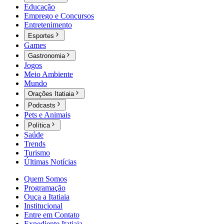
Educação
Emprego e Concursos
Entretenimento
Esportes
Games
Gastronomia
Jogos
Meio Ambiente
Mundo
Orações Itatiaia
Podcasts
Pets e Animais
Política
Saúde
Trends
Turismo
Últimas Notícias
Quem Somos
Programação
Ouça a Itatiaia
Institucional
Entre em Contato
Expediente Itatiaia