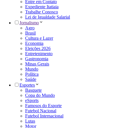
Entre em Contato
Expediente Itatiaia
Trabalhe Conosco
Lei de Igualdade Salarial
Jornalismo
Agro
Brasil
Cultura e Lazer
Economia
Eleições 2026
Entretenimento
Gastronomia
Minas Gerais
Mundo
Política
Saúde
Esportes
Basquete
Copa do Mundo
eSports
Famosos do Esporte
Futebol Nacional
Futebol Internacional
Lutas
Motor