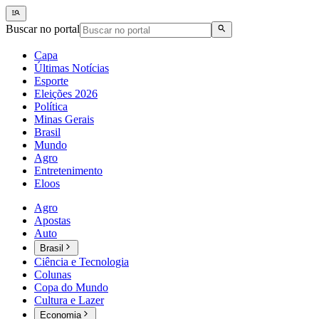
Buscar no portal
Capa
Últimas Notícias
Esporte
Eleições 2026
Política
Minas Gerais
Brasil
Mundo
Agro
Entretenimento
Eloos
Agro
Apostas
Auto
Brasil
Ciência e Tecnologia
Colunas
Copa do Mundo
Cultura e Lazer
Economia