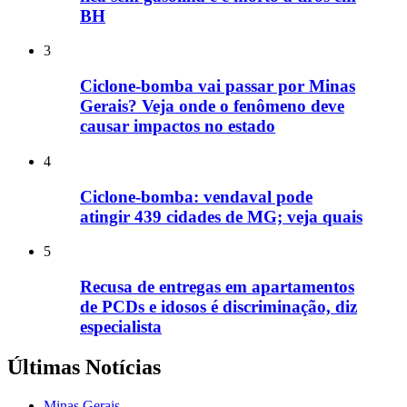
BH
3
Ciclone-bomba vai passar por Minas
Gerais? Veja onde o fenômeno deve
causar impactos no estado
4
Ciclone-bomba: vendaval pode
atingir 439 cidades de MG; veja quais
5
Recusa de entregas em apartamentos
de PCDs e idosos é discriminação, diz
especialista
Últimas Notícias
Minas Gerais