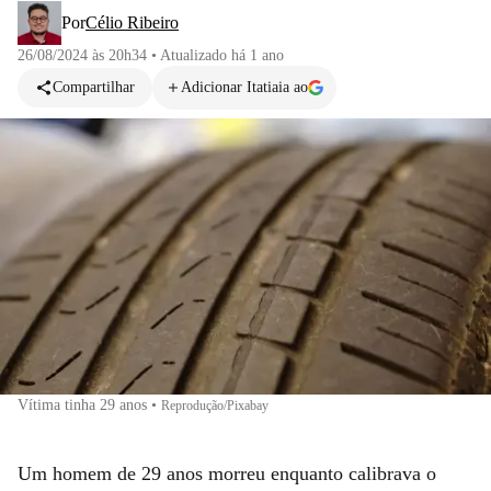
Por
Célio Ribeiro
26/08/2024 às 20h34
•
Atualizado
há 1 ano
Compartilhar
Adicionar Itatiaia ao
Vítima tinha 29 anos
•
Reprodução/Pixabay
Um homem de 29 anos morreu enquanto calibrava o