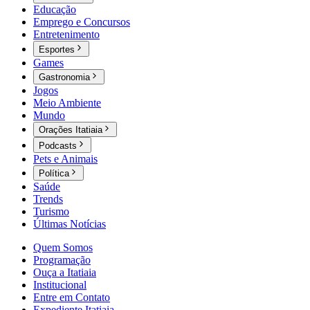
Educação
Emprego e Concursos
Entretenimento
Esportes
Games
Gastronomia
Jogos
Meio Ambiente
Mundo
Orações Itatiaia
Podcasts
Pets e Animais
Política
Saúde
Trends
Turismo
Últimas Notícias
Quem Somos
Programação
Ouça a Itatiaia
Institucional
Entre em Contato
Expediente Itatiaia