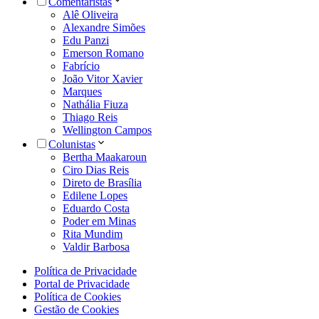
Comentaristas
Alê Oliveira
Alexandre Simões
Edu Panzi
Emerson Romano
Fabrício
João Vitor Xavier
Marques
Nathália Fiuza
Thiago Reis
Wellington Campos
Colunistas
Bertha Maakaroun
Ciro Dias Reis
Direto de Brasília
Edilene Lopes
Eduardo Costa
Poder em Minas
Rita Mundim
Valdir Barbosa
Política de Privacidade
Portal de Privacidade
Política de Cookies
Gestão de Cookies