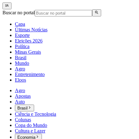
Buscar no portal
Capa
Últimas Notícias
Esporte
Eleições 2026
Política
Minas Gerais
Brasil
Mundo
Agro
Entretenimento
Eloos
Agro
Apostas
Auto
Brasil
Ciência e Tecnologia
Colunas
Copa do Mundo
Cultura e Lazer
Economia