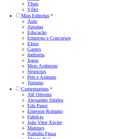
Tênis
Vôlei
Mais Editorias
Auto
Apostas
Educação
Emprego e Concursos
Eloos
Games
Indústria
Jogos
Meio Ambiente
Negócios
Pets e Animais
Turismo
Comentaristas
Alê Oliveira
Alexandre Simões
Edu Panzi
Emerson Romano
Fabrício
João Vitor Xavier
Marques
Nathália Fiuza