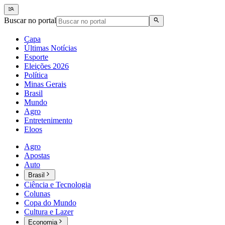
Buscar no portal
Capa
Últimas Notícias
Esporte
Eleições 2026
Política
Minas Gerais
Brasil
Mundo
Agro
Entretenimento
Eloos
Agro
Apostas
Auto
Brasil
Ciência e Tecnologia
Colunas
Copa do Mundo
Cultura e Lazer
Economia