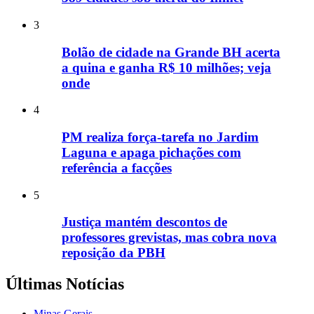
3
Bolão de cidade na Grande BH acerta
a quina e ganha R$ 10 milhões; veja
onde
4
PM realiza força-tarefa no Jardim
Laguna e apaga pichações com
referência a facções
5
Justiça mantém descontos de
professores grevistas, mas cobra nova
reposição da PBH
Últimas Notícias
Minas Gerais