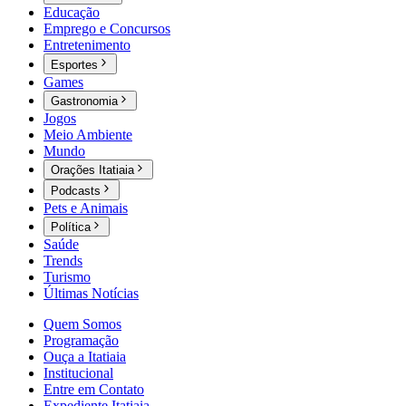
Educação
Emprego e Concursos
Entretenimento
Esportes
Games
Gastronomia
Jogos
Meio Ambiente
Mundo
Orações Itatiaia
Podcasts
Pets e Animais
Política
Saúde
Trends
Turismo
Últimas Notícias
Quem Somos
Programação
Ouça a Itatiaia
Institucional
Entre em Contato
Expediente Itatiaia