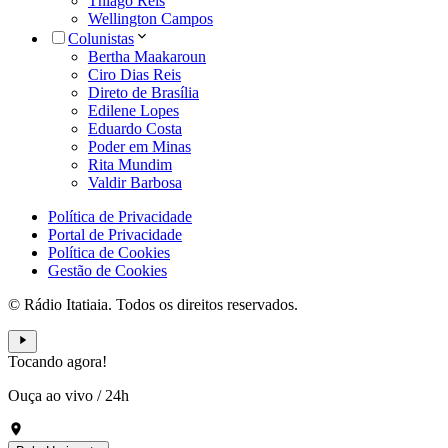
Thiago Reis
Wellington Campos
Colunistas
Bertha Maakaroun
Ciro Dias Reis
Direto de Brasília
Edilene Lopes
Eduardo Costa
Poder em Minas
Rita Mundim
Valdir Barbosa
Política de Privacidade
Portal de Privacidade
Política de Cookies
Gestão de Cookies
© Rádio Itatiaia. Todos os direitos reservados.
Tocando agora!
Ouça ao vivo
/
24h