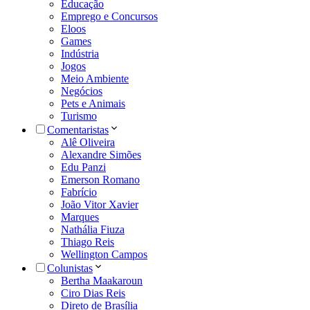
Educação
Emprego e Concursos
Eloos
Games
Indústria
Jogos
Meio Ambiente
Negócios
Pets e Animais
Turismo
Comentaristas
Alê Oliveira
Alexandre Simões
Edu Panzi
Emerson Romano
Fabrício
João Vitor Xavier
Marques
Nathália Fiuza
Thiago Reis
Wellington Campos
Colunistas
Bertha Maakaroun
Ciro Dias Reis
Direto de Brasília