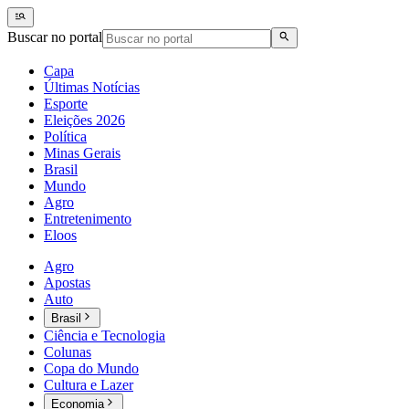
Buscar no portal
Capa
Últimas Notícias
Esporte
Eleições 2026
Política
Minas Gerais
Brasil
Mundo
Agro
Entretenimento
Eloos
Agro
Apostas
Auto
Brasil
Ciência e Tecnologia
Colunas
Copa do Mundo
Cultura e Lazer
Economia