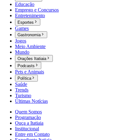
Educação
Emprego e Concursos
Entretenimento
Esportes
Games
Gastronomia
Jogos
Meio Ambiente
Mundo
Orações Itatiaia
Podcasts
Pets e Animais
Política
Saúde
Trends
Turismo
Últimas Notícias
Quem Somos
Programação
Ouça a Itatiaia
Institucional
Entre em Contato
Expediente Itatiaia