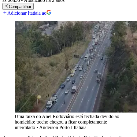
às 06h56
•
Atualizado
há 2 anos
Compartilhar
Adicionar Itatiaia ao
Uma faixa do Anel Rodoviário está fechada devido ao
homicídio; trecho chegou a ficar completamente
interditado
•
Anderson Porto I Itatiaia