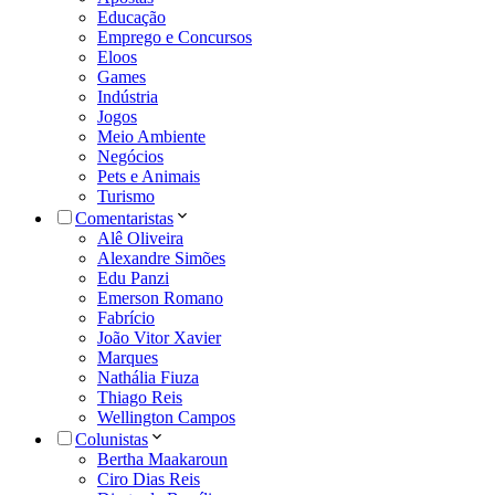
Educação
Emprego e Concursos
Eloos
Games
Indústria
Jogos
Meio Ambiente
Negócios
Pets e Animais
Turismo
Comentaristas
Alê Oliveira
Alexandre Simões
Edu Panzi
Emerson Romano
Fabrício
João Vitor Xavier
Marques
Nathália Fiuza
Thiago Reis
Wellington Campos
Colunistas
Bertha Maakaroun
Ciro Dias Reis