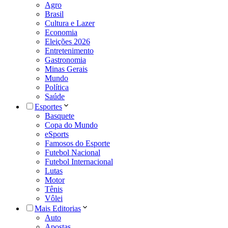
Agro
Brasil
Cultura e Lazer
Economia
Eleições 2026
Entretenimento
Gastronomia
Minas Gerais
Mundo
Política
Saúde
Esportes
Basquete
Copa do Mundo
eSports
Famosos do Esporte
Futebol Nacional
Futebol Internacional
Lutas
Motor
Tênis
Vôlei
Mais Editorias
Auto
Apostas