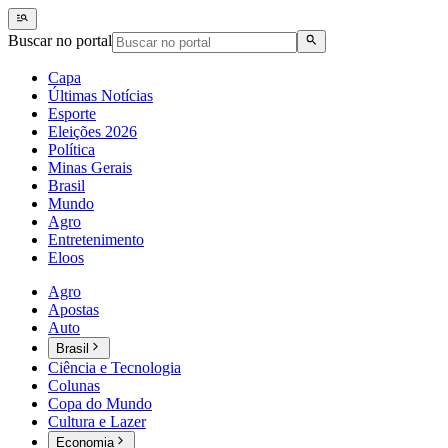
Buscar no portal
Capa
Últimas Notícias
Esporte
Eleições 2026
Política
Minas Gerais
Brasil
Mundo
Agro
Entretenimento
Eloos
Agro
Apostas
Auto
Brasil
Ciência e Tecnologia
Colunas
Copa do Mundo
Cultura e Lazer
Economia