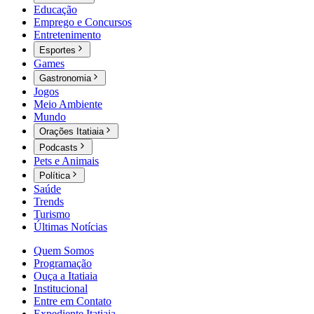
Educação
Emprego e Concursos
Entretenimento
Esportes
Games
Gastronomia
Jogos
Meio Ambiente
Mundo
Orações Itatiaia
Podcasts
Pets e Animais
Política
Saúde
Trends
Turismo
Últimas Notícias
Quem Somos
Programação
Ouça a Itatiaia
Institucional
Entre em Contato
Expediente Itatiaia