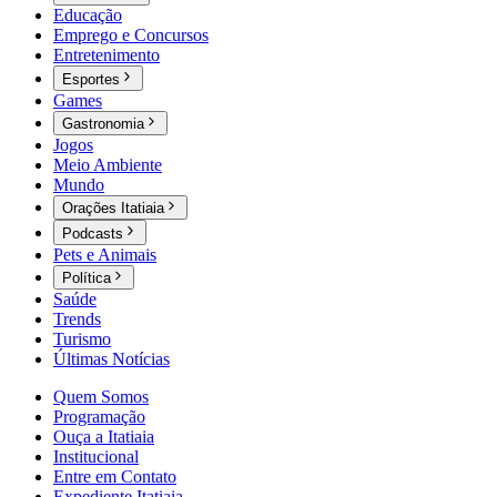
Educação
Emprego e Concursos
Entretenimento
Esportes
Games
Gastronomia
Jogos
Meio Ambiente
Mundo
Orações Itatiaia
Podcasts
Pets e Animais
Política
Saúde
Trends
Turismo
Últimas Notícias
Quem Somos
Programação
Ouça a Itatiaia
Institucional
Entre em Contato
Expediente Itatiaia