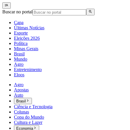
Buscar no portal
Capa
Últimas Notícias
Esporte
Eleições 2026
Política
Minas Gerais
Brasil
Mundo
Agro
Entretenimento
Eloos
Agro
Apostas
Auto
Brasil
Ciência e Tecnologia
Colunas
Copa do Mundo
Cultura e Lazer
Economia