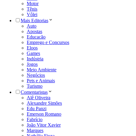
Motor
Tênis
Vôlei
Mais Editorias
Auto
Apostas
Educação
Emprego e Concursos
Eloos
Games
Indústria
Jogos
Meio Ambiente
Negócios
Pets e Animais
Turismo
Comentaristas
Alê Oliveira
Alexandre Simões
Edu Panzi
Emerson Romano
Fabrício
João Vitor Xavier
Marques
Nathália Fiuza