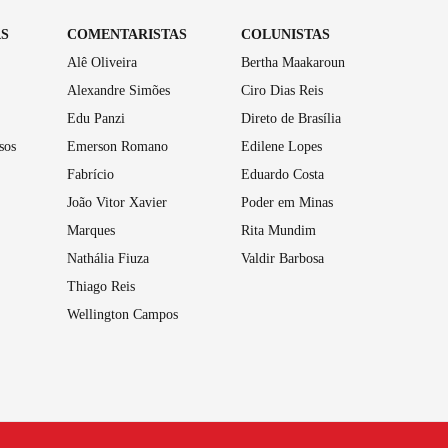
AS
COMENTARISTAS
COLUNISTAS
Alê Oliveira
Bertha Maakaroun
Alexandre Simões
Ciro Dias Reis
Edu Panzi
Direto de Brasília
sos
Emerson Romano
Edilene Lopes
Fabrício
Eduardo Costa
João Vitor Xavier
Poder em Minas
Marques
Rita Mundim
Nathália Fiuza
Valdir Barbosa
Thiago Reis
Wellington Campos