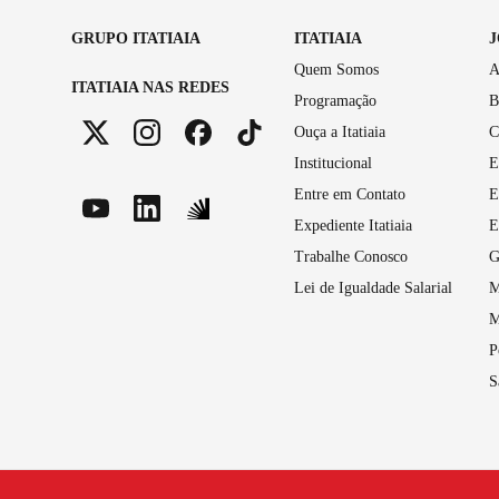
GRUPO ITATIAIA
ITATIAIA
Quem Somos
A
ITATIAIA NAS REDES
Programação
B
Ouça a Itatiaia
C
Institucional
E
Entre em Contato
E
Expediente Itatiaia
E
Trabalhe Conosco
G
Lei de Igualdade Salarial
M
M
P
S