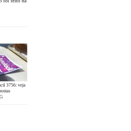
 foi feito na
cil 3756: veja
postas
MG