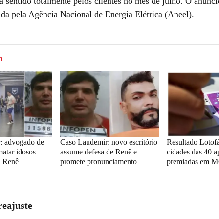
á sentido totalmente pelos clientes no mês de julho. O anúncio
da pela Agência Nacional de Energia Elétrica (Aneel).
m
: advogado de
Caso Laudemir: novo escritório
Resultado Lotofá
 matar idosos
assume defesa de Renê e
cidades das 40 a
e Renê
promete pronunciamento
premiadas em 
reajuste