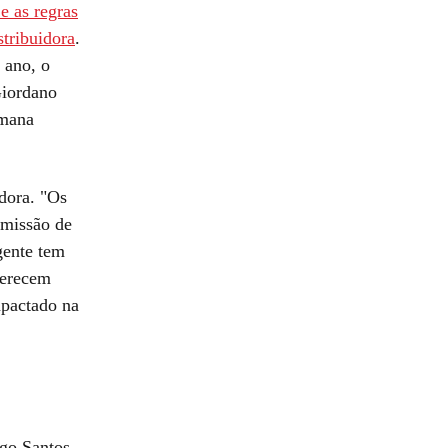
e as regras
stribuidora
.
 ano, o
Giordano
emana
dora. "Os
smissão de
gente tem
ferecem
mpactado na
go Santos,