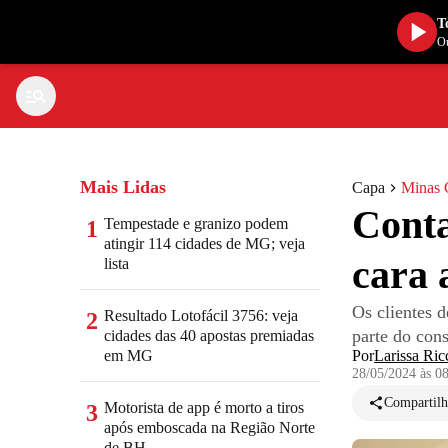
T
Ou
Mais Lidas
Capa
Minas 
Conta
Tempestade e granizo podem
1
atingir 114 cidades de MG; veja
cara 
lista
Os clientes 
Resultado Lotofácil 3756: veja
2
parte do con
cidades das 40 apostas premiadas
em MG
Por
Larissa Ric
28/05/2024 às 0
Compartilh
Motorista de app é morto a tiros
3
após emboscada na Região Norte
de BH