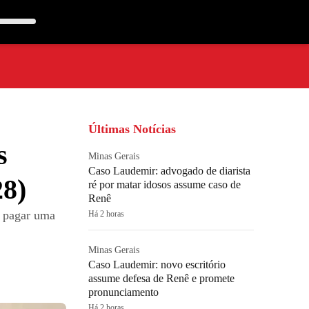
Últimas Notícias
s
Minas Gerais
Caso Laudemir: advogado de diarista
28)
ré por matar idosos assume caso de
Renê
o pagar uma
Há 2 horas
Minas Gerais
Caso Laudemir: novo escritório
assume defesa de Renê e promete
pronunciamento
Há 2 horas