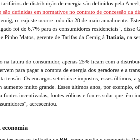
 tarifários de distribuição de energia são definidos pela Aneel
e são definidas em normativos no contrato de concessão da di
emig, o reajuste ocorre todo dia 28 de maio anualmente. Este
ulgado foi de 6,7% para os consumidores residenciais", disse 
e Pinho Matos, gerente de Tarifas da Cemig à
Itatiaia
, na s
o na fatura do consumidor, apenas 25% ficam com a distribui
ervem para pagar a compra de energia dos geradores e a tran
ta tensão. Os encargos setoriais e impostos, esses últimos, a 
 aumento muito grande. Esses últimos anos, por exemplo, o
a fontes incentivadas, fontes eólicas e fontes solar que têm i
nsumidores", acrescentou.
a economia
eve ter peso na inflação de BH, como avalia o economista Dio