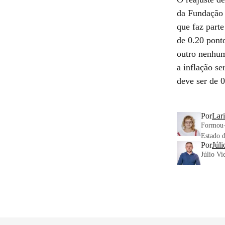
da Fundação 
que faz part
de 0.20 ponto
outro nenhum
a inflação se
deve ser de 0
Por
Lari
Formou-
Estado d
Por
Júli
Júlio Vie