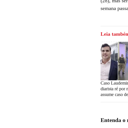
(28), mas ser
semana passa
Leia també
Caso Laudemir
diarista ré por
assume caso d
Entenda o 