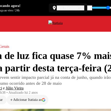
ocando agora!
Belo Horizonte
ça ao vivo
/
24h
Gerais
 de luz fica quase 7% mai
a partir desta terça-feira (
devem sentir impacto parcial já na conta de junho, quando irã
sumo ocorrido antes de 28 de maio
ci
e
Júlio Vieira
8h38
•
Atualizado
há 2 anos
ar
Adicionar Itatiaia ao