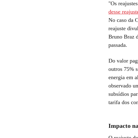
"Os reajustes
desse reajust
No caso da C
reajuste div
Bruno Braz d
passada.
Do valor pag
outros 75% s
energia em al
observado um
subsídios par
tarifa dos co
Impacto n
O reajuste d