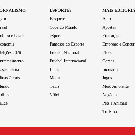
JORNALISMO
ESPORTES
MAIS EDITORI
gro
Basquete
Auto
rasil
Copa do Mundo
Apostas
ultura e Lazer
eSports
Educação
conomia
Famosos do Esporte
Emprego e Concur
leições 2026
Futebol Nacional
Eloos
ntretenimento
Futebol Internacional
Games
astronomia
Lutas
Indústria
inas Gerais
Motor
Jogos
undo
Tênis
Meio Ambiente
olítica
Vôlei
Negócios
aúde
Pets e Animais
Turismo