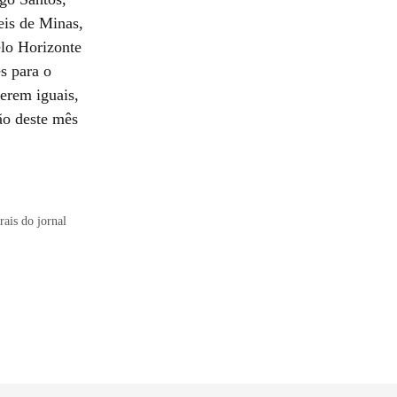
eis de Minas,
lo Horizonte
s para o
erem iguais,
ção deste mês
ais do jornal