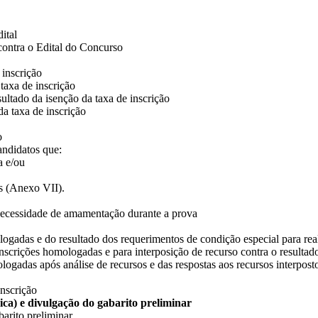
ital
 contra o Edital do Concurso
 inscrição
taxa de inscrição
sultado da isenção da taxa de inscrição
da taxa de inscrição
o
andidatos que:
a e/ou
as (Anexo VII).
e necessidade de amamentação durante a prova
ologadas e do resultado dos requerimentos de condição especial para rea
 inscrições homologadas e para interposição de recurso contra o resulta
ologadas após análise de recursos e das respostas aos recursos interpos
nscrição
rica) e divulgação do gabarito preliminar
barito preliminar