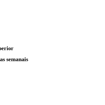
perior
ras semanais