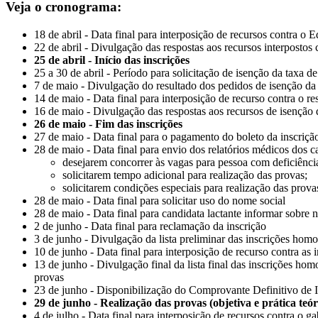
Veja o cronograma:
18 de abril - Data final para interposição de recursos contra o Ed
22 de abril - Divulgação das respostas aos recursos interpostos
25 de abril - Início das inscrições
25 a 30 de abril - Período para solicitação de isenção da taxa de
7 de maio - Divulgação do resultado dos pedidos de isenção da 
14 de maio - Data final para interposição de recurso contra o re
16 de maio - Divulgação das respostas aos recursos de isenção 
26 de maio - Fim das inscrições
27 de maio - Data final para o pagamento do boleto da inscriçã
28 de maio - Data final para envio dos relatórios médicos dos c
desejarem concorrer às vagas para pessoa com deficiênci
solicitarem tempo adicional para realização das provas;
solicitarem condições especiais para realização das prov
28 de maio - Data final para solicitar uso do nome social
28 de maio - Data final para candidata lactante informar sobr
2 de junho - Data final para reclamação da inscrição
3 de junho - Divulgação da lista preliminar das inscrições hom
10 de junho - Data final para interposição de recurso contra as
13 de junho - Divulgação final da lista final das inscrições hom
provas
23 de junho - Disponibilização do Comprovante Definitivo de I
29 de junho - Realização das provas (objetiva e prática teó
4 de julho - Data final para interposição de recursos contra o ga