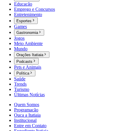
Educação
Emprego e Concursos
Entretenimento
Esportes
Games
Gastronomia
Jogos
Meio Ambiente
Mundo
Orações Itatiaia
Podcasts
Pets e Animais
Política
Saúde
Trends
Turismo
Últimas Notícias
Quem Somos
Programação
Ouça a Itatiaia
Institucional
Entre em Contato
Expediente Itatiaia