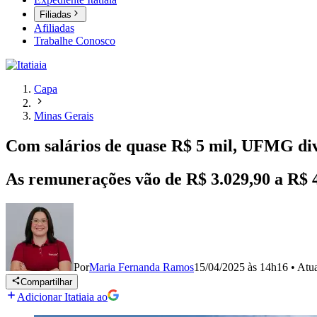
Filiadas
Afiliadas
Trabalhe Conosco
Capa
Minas Gerais
Com salários de quase R$ 5 mil, UFMG divu
As remunerações vão de R$ 3.029,90 a R$ 4
Por
Maria Fernanda Ramos
15/04/2025 às 14h16
•
Atu
Compartilhar
Adicionar Itatiaia ao