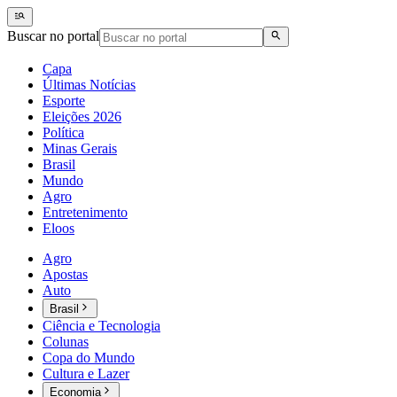
Buscar no portal
Capa
Últimas Notícias
Esporte
Eleições 2026
Política
Minas Gerais
Brasil
Mundo
Agro
Entretenimento
Eloos
Agro
Apostas
Auto
Brasil
Ciência e Tecnologia
Colunas
Copa do Mundo
Cultura e Lazer
Economia