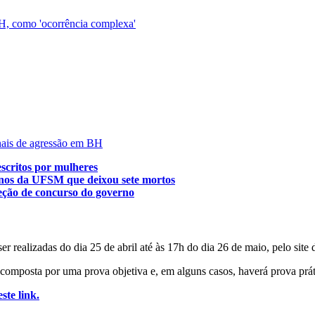
BH, como 'ocorrência complexa'
nais de agressão em BH
scritos por mulheres
unos da UFSM que deixou sete mortos
reção de concurso do governo
 ser realizadas do dia 25 de abril até às 17h do dia 26 de maio, pelo s
omposta por uma prova objetiva e, em alguns casos, haverá prova práti
este link.