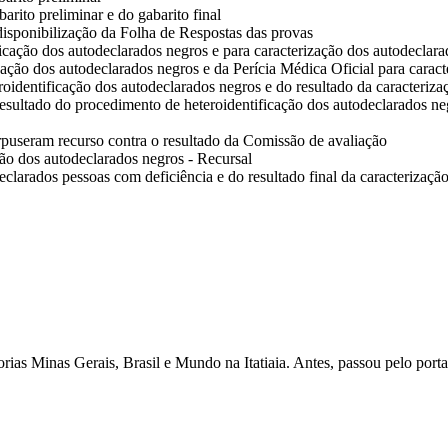
arito preliminar e do gabarito final
nibilização da Folha de Respostas das provas
icação dos autodeclarados negros e para caracterização dos autodeclara
cação dos autodeclarados negros e da Perícia Médica Oficial para carac
oidentificação dos autodeclarados negros e do resultado da caracteriz
 resultado do procedimento de heteroidentificação dos autodeclarados neg
rpuseram recurso contra o resultado da Comissão de avaliação
ção dos autodeclarados negros - Recursal
eclarados pessoas com deficiência e do resultado final da caracterizaçã
as Minas Gerais, Brasil e Mundo na Itatiaia. Antes, passou pelo porta