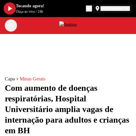
Tocando agora!
Belo Horizonte
Ouça ao vivo
/
24h
Capa
Minas Gerais
Com aumento de doenças
respiratórias, Hospital
Universitário amplia vagas de
internação para adultos e crianças
em BH