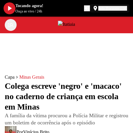
Tocando agora!
Belo Horizonte
Ouça ao vivo
/
24h
Capa
Minas Gerais
Colega escreve 'negro' e 'macaco'
no caderno de criança em escola
em Minas
A família da vítima procurou a Polícia Militar e registrou
um boletim de ocorrência após o episódio
Por
Vinícius Brito