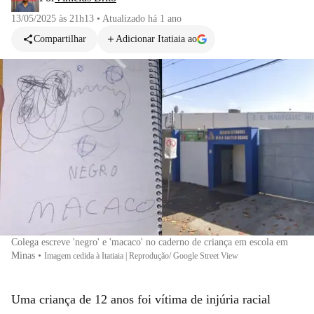
13/05/2025 às 21h13
•
Atualizado
há 1 ano
Compartilhar
Adicionar Itatiaia ao
Colega escreve 'negro' e 'macaco' no caderno de criança em escola em
Minas
•
Imagem cedida à Itatiaia | Reprodução/ Google Street View
Uma criança de 12 anos foi vítima de injúria racial