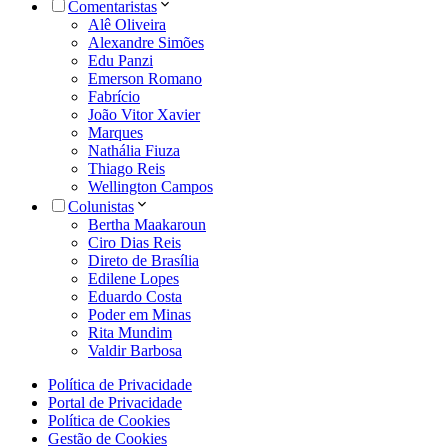
Comentaristas
Alê Oliveira
Alexandre Simões
Edu Panzi
Emerson Romano
Fabrício
João Vitor Xavier
Marques
Nathália Fiuza
Thiago Reis
Wellington Campos
Colunistas
Bertha Maakaroun
Ciro Dias Reis
Direto de Brasília
Edilene Lopes
Eduardo Costa
Poder em Minas
Rita Mundim
Valdir Barbosa
Política de Privacidade
Portal de Privacidade
Política de Cookies
Gestão de Cookies