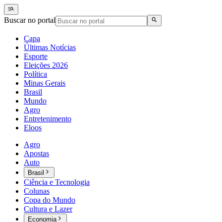
Buscar no portal
Capa
Últimas Notícias
Esporte
Eleições 2026
Política
Minas Gerais
Brasil
Mundo
Agro
Entretenimento
Eloos
Agro
Apostas
Auto
Brasil
Ciência e Tecnologia
Colunas
Copa do Mundo
Cultura e Lazer
Economia