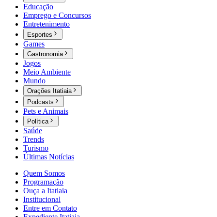
Educação
Emprego e Concursos
Entretenimento
Esportes
Games
Gastronomia
Jogos
Meio Ambiente
Mundo
Orações Itatiaia
Podcasts
Pets e Animais
Política
Saúde
Trends
Turismo
Últimas Notícias
Quem Somos
Programação
Ouça a Itatiaia
Institucional
Entre em Contato
Expediente Itatiaia