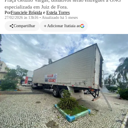
Praça Getúlio Vargas; donativos serão entregues a ONG
especializada em Juiz de Fora.
Por
Franciele Brígida
e
Estela Torres
27/02/2026 às 13h16
•
Atualizado
há 5 meses
Compartilhar
Adicionar Itatiaia ao