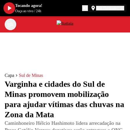
Tocando agora!
Belo Horizonte
Ouça ao vivo
/
24h
Capa
Sul de Minas
Varginha e cidades do Sul de
Minas promovem mobilização
para ajudar vítimas das chuvas na
Zona da Mata
Caminhoneiro Hélcio Hashimoto lidera arrecadação na