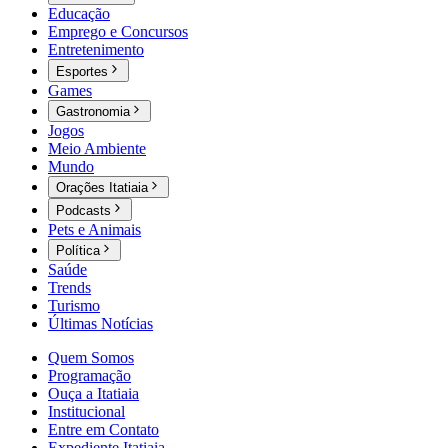
Educação
Emprego e Concursos
Entretenimento
Esportes
Games
Gastronomia
Jogos
Meio Ambiente
Mundo
Orações Itatiaia
Podcasts
Pets e Animais
Política
Saúde
Trends
Turismo
Últimas Notícias
Quem Somos
Programação
Ouça a Itatiaia
Institucional
Entre em Contato
Expediente Itatiaia