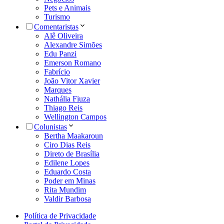
Pets e Animais
Turismo
Comentaristas
Alê Oliveira
Alexandre Simões
Edu Panzi
Emerson Romano
Fabrício
João Vitor Xavier
Marques
Nathália Fiuza
Thiago Reis
Wellington Campos
Colunistas
Bertha Maakaroun
Ciro Dias Reis
Direto de Brasília
Edilene Lopes
Eduardo Costa
Poder em Minas
Rita Mundim
Valdir Barbosa
Política de Privacidade