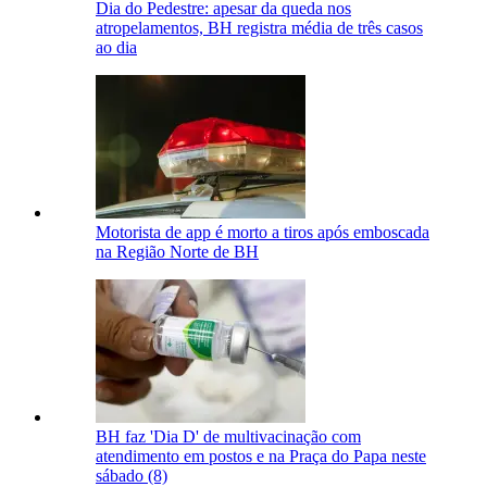
Dia do Pedestre: apesar da queda nos
atropelamentos, BH registra média de três casos
ao dia
Motorista de app é morto a tiros após emboscada
na Região Norte de BH
BH faz 'Dia D' de multivacinação com
atendimento em postos e na Praça do Papa neste
sábado (8)