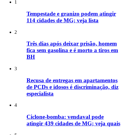
1
Tempestade e granizo podem atingir
114 cidades de MG; veja lista
2
Três dias após deixar prisão, homem
fica sem gasolina e é morto a tiros em
BH
3
Recusa de entregas em apartamentos
de PCDs e idosos é discriminação, diz
especialista
4
Ciclone-bomba: vendaval pode
atingir 439 cidades de MG; veja quais