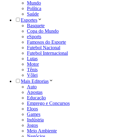
Mundo
Política
Saúde
Esportes
Basquete
Copa do Mundo
eSports
Famosos do Esporte
Futebol Nacional
Futebol Internacional
Lutas
Motor
Tênis
Vôlei
Mais Editorias
Auto
Apostas
Educação
Emprego e Concursos
Eloos
Games
Indústria
Jogos
Meio Ambiente
Negócios