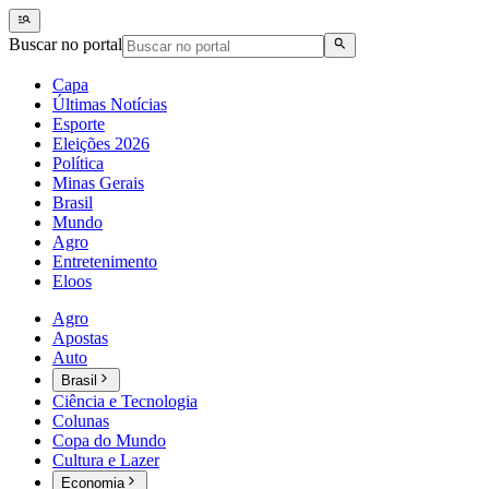
Buscar no portal
Capa
Últimas Notícias
Esporte
Eleições 2026
Política
Minas Gerais
Brasil
Mundo
Agro
Entretenimento
Eloos
Agro
Apostas
Auto
Brasil
Ciência e Tecnologia
Colunas
Copa do Mundo
Cultura e Lazer
Economia