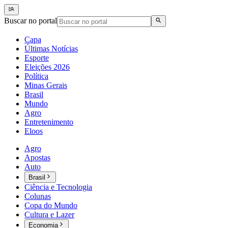
Buscar no portal
Capa
Últimas Notícias
Esporte
Eleições 2026
Política
Minas Gerais
Brasil
Mundo
Agro
Entretenimento
Eloos
Agro
Apostas
Auto
Brasil
Ciência e Tecnologia
Colunas
Copa do Mundo
Cultura e Lazer
Economia