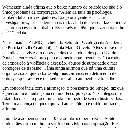
Wemerson ainda afirma que o baixo número de psicólogos não é o
único problema da corporação. "Além da falta de psicólogos,
também faltam investigadores. Era para a gente ter 11,3 mil
investigadores, mas só temos seis mil. A falta de pessoal faz com que
haja um excesso de trabalho. Esses seis mil têm que fazer o trabalho
de 11", relata.
Na reunião na ALMG, a chefe do Setor de Psicologia da Academia
de Polícia Civil (Acadepol), Tânia Maria Oliveira Alves, disse que
os policiais civis estão desassistidos e abandonados pelo Estado.
Para ela, entre os fatores para o adoecimento mental, estão a rotina
de exposição à violência e agressão, abusos de autoridade e más
condições de trabalho. Tânia ainda afirmou que há uma cultura
organizacional que valoriza algumas carreiras em detrimento de
outras, o que favorece o assédio moral no ambiente de trabalho.
Em concordância com a afirmação, o presidente do Sindpol diz que
é preciso uma mudança na cultura da corporação. "Os colegas que
estão doentes não procuram ajuda por medo de serem hostilizados.
Tem uma crença de quem que vai ao psicólogo é doido ou fraco",
afirmou.
Durante a audiência do dia 10 de outubro, o perito Erick Souto
Guimarães compartilhou o sofrimento vivido na corporação. Ele