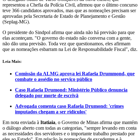
representou a Chefia da Polícia Civil, afirmou que o último concurso
teve 366 candidatos aprovados, mas que as nomeações precisam ser
aprovadas pela Secretaria de Estado de Planejamento e Gestão
(Seplag-MG).
O presidente do Sindpol afirma que ainda não há previsão para que
elas aconteçam. "O governo do estado não conversa com a gente,
não dão uma previsão. Toda vez que questionamos, eles afirmam
que as nomeações esbarram na Lei de Responsabilidade Fiscal", diz.
Leia Mais:
Comissão da ALMG aprova lei Rafaela Drummond, que
combate o assédio no serviço público
Caso Rafaela Drumond: Ministério Público denuncia
delegado por morte de escrivã
Advogada comenta caso Rafaela Drumond: 'crimes
imputados chegam a ser ridículos'
Em nota enviada à
Itatiaia
, o Governo de Minas afirma que mantém
o diálogo aberto com todas as categorias, "sempre levando em conta
as necessidades dos servidores e o importante trabalho prestado por
eles ao Estado". Em relação às nomeações de excedentes e à