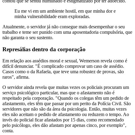
contou que se sentiu humilhado e estigmatizado por ter adoecido.
Eu me vi em um ambiente hostil, em que minha dor e
minha vulnerabilidade eram exploradas.
Atualmente, o servidor já não consegue mais desempenhar o seu
trabalho e teme ser punido com uma aposentadoria compulsória, que
não garanta o seu sustento.
Represálias dentro da corporação
Em relação aos assédios moral e sexual, Wemerson revela como é
difícil denunciar. "É complicado comprovar um caso de assédio.
Casos como o da Rafaela, que teve uma robustez de provas, são
raros", afirma.
O servidor ainda revela que muitas vezes os policiais procuram um
serviço psicológico particular, mas que o afastamento não é
respeitado pela corporação. "Quando os colegas têm um pedido de
afastamento, eles têm que passar por um perito da Polícia Civil. São
servidores que não são da área da psicologia. Então, muitas vezes
eles não aceitam o pedido de afastamento ou reduzem o tempo. Ao
invés do policial ficar afastados por 15 dias, como recomendado
pelo psicólogo, eles dão afastam por apenas cinco, por exemplo",
conta.