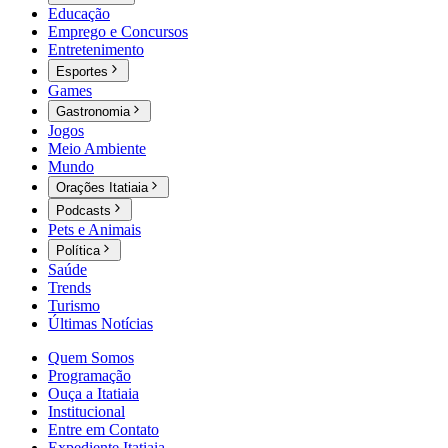
Educação
Emprego e Concursos
Entretenimento
Esportes
Games
Gastronomia
Jogos
Meio Ambiente
Mundo
Orações Itatiaia
Podcasts
Pets e Animais
Política
Saúde
Trends
Turismo
Últimas Notícias
Quem Somos
Programação
Ouça a Itatiaia
Institucional
Entre em Contato
Expediente Itatiaia