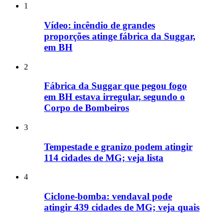
1
Vídeo: incêndio de grandes
proporções atinge fábrica da Suggar,
em BH
2
Fábrica da Suggar que pegou fogo
em BH estava irregular, segundo o
Corpo de Bombeiros
3
Tempestade e granizo podem atingir
114 cidades de MG; veja lista
4
Ciclone-bomba: vendaval pode
atingir 439 cidades de MG; veja quais