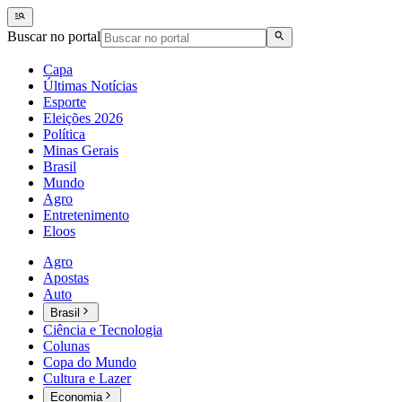
Buscar no portal
Capa
Últimas Notícias
Esporte
Eleições 2026
Política
Minas Gerais
Brasil
Mundo
Agro
Entretenimento
Eloos
Agro
Apostas
Auto
Brasil
Ciência e Tecnologia
Colunas
Copa do Mundo
Cultura e Lazer
Economia