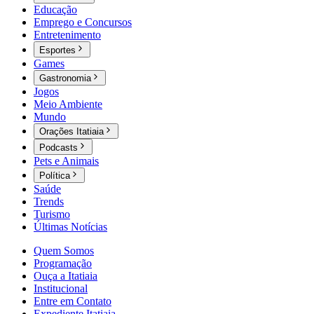
Educação
Emprego e Concursos
Entretenimento
Esportes
Games
Gastronomia
Jogos
Meio Ambiente
Mundo
Orações Itatiaia
Podcasts
Pets e Animais
Política
Saúde
Trends
Turismo
Últimas Notícias
Quem Somos
Programação
Ouça a Itatiaia
Institucional
Entre em Contato
Expediente Itatiaia