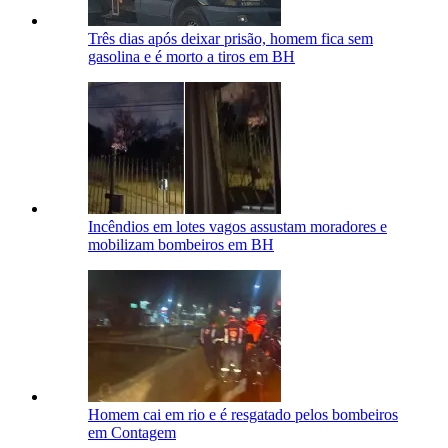
Três dias após deixar prisão, homem fica sem
gasolina e é morto a tiros em BH
Incêndios em lotes vagos assustam moradores e
mobilizam bombeiros em BH
Homem cai em rio e é resgatado pelos bombeiros
em Contagem