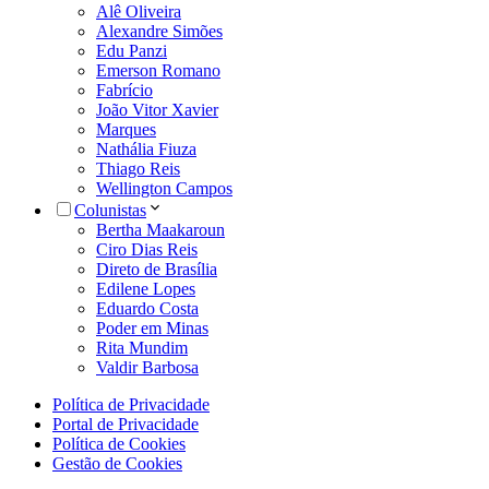
Alê Oliveira
Alexandre Simões
Edu Panzi
Emerson Romano
Fabrício
João Vitor Xavier
Marques
Nathália Fiuza
Thiago Reis
Wellington Campos
Colunistas
Bertha Maakaroun
Ciro Dias Reis
Direto de Brasília
Edilene Lopes
Eduardo Costa
Poder em Minas
Rita Mundim
Valdir Barbosa
Política de Privacidade
Portal de Privacidade
Política de Cookies
Gestão de Cookies