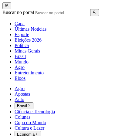
Buscar no portal
Capa
Últimas Notícias
Esporte
Eleições 2026
Política
Minas Gerais
Brasil
Mundo
Agro
Entretenimento
Eloos
Agro
Apostas
Auto
Brasil
Ciência e Tecnologia
Colunas
Copa do Mundo
Cultura e Lazer
Economia