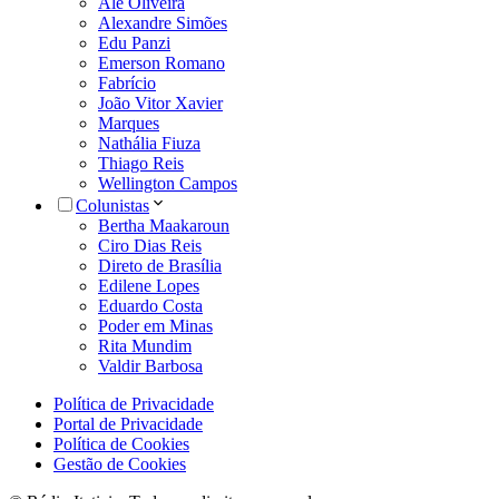
Alê Oliveira
Alexandre Simões
Edu Panzi
Emerson Romano
Fabrício
João Vitor Xavier
Marques
Nathália Fiuza
Thiago Reis
Wellington Campos
Colunistas
Bertha Maakaroun
Ciro Dias Reis
Direto de Brasília
Edilene Lopes
Eduardo Costa
Poder em Minas
Rita Mundim
Valdir Barbosa
Política de Privacidade
Portal de Privacidade
Política de Cookies
Gestão de Cookies