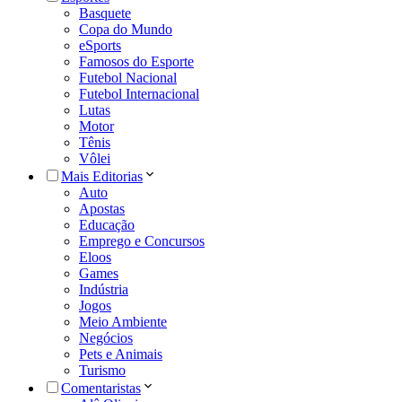
Basquete
Copa do Mundo
eSports
Famosos do Esporte
Futebol Nacional
Futebol Internacional
Lutas
Motor
Tênis
Vôlei
Mais Editorias
Auto
Apostas
Educação
Emprego e Concursos
Eloos
Games
Indústria
Jogos
Meio Ambiente
Negócios
Pets e Animais
Turismo
Comentaristas