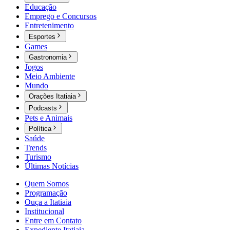
Educação
Emprego e Concursos
Entretenimento
Esportes
Games
Gastronomia
Jogos
Meio Ambiente
Mundo
Orações Itatiaia
Podcasts
Pets e Animais
Política
Saúde
Trends
Turismo
Últimas Notícias
Quem Somos
Programação
Ouça a Itatiaia
Institucional
Entre em Contato
Expediente Itatiaia