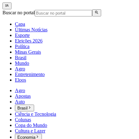
Buscar no portal
Capa
Últimas Notícias
Esporte
Eleições 2026
Política
Minas Gerais
Brasil
Mundo
Agro
Entretenimento
Eloos
Agro
Apostas
Auto
Brasil
Ciência e Tecnologia
Colunas
Copa do Mundo
Cultura e Lazer
Economia