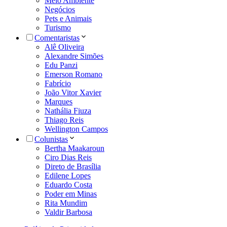
Meio Ambiente
Negócios
Pets e Animais
Turismo
Comentaristas
Alê Oliveira
Alexandre Simões
Edu Panzi
Emerson Romano
Fabrício
João Vitor Xavier
Marques
Nathália Fiuza
Thiago Reis
Wellington Campos
Colunistas
Bertha Maakaroun
Ciro Dias Reis
Direto de Brasília
Edilene Lopes
Eduardo Costa
Poder em Minas
Rita Mundim
Valdir Barbosa