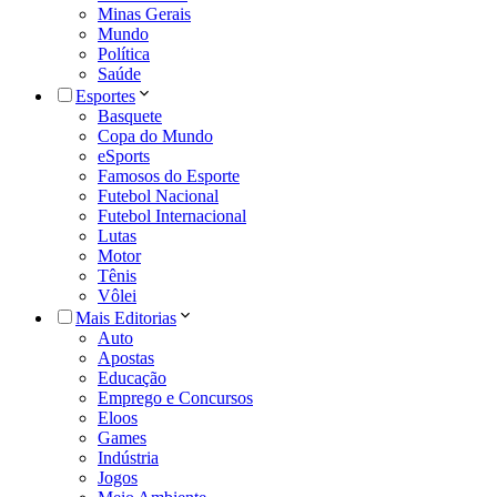
Minas Gerais
Mundo
Política
Saúde
Esportes
Basquete
Copa do Mundo
eSports
Famosos do Esporte
Futebol Nacional
Futebol Internacional
Lutas
Motor
Tênis
Vôlei
Mais Editorias
Auto
Apostas
Educação
Emprego e Concursos
Eloos
Games
Indústria
Jogos