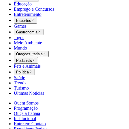
Educação
Emprego e Concursos
Entretenimento
Esportes
Games
Gastronomia
Jogos
Meio Ambiente
Mundo
Orações Itatiaia
Podcasts
Pets e Animais
Política
Saúde
Trends
Turismo
Últimas Notícias
Quem Somos
Programação
Ouça a Itatiaia
Institucional
Entre em Contato
Expediente Itatiaia