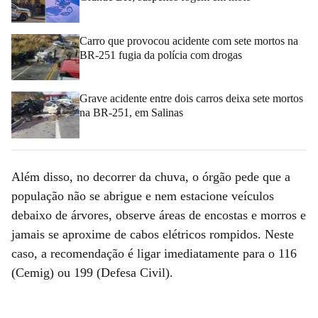
Carro que provocou acidente com sete mortos na
BR-251 fugia da polícia com drogas
Grave acidente entre dois carros deixa sete mortos
na BR-251, em Salinas
Além disso, no decorrer da chuva, o órgão pede que a
população não se abrigue e nem estacione veículos
debaixo de árvores, observe áreas de encostas e morros e
jamais se aproxime de cabos elétricos rompidos. Neste
caso, a recomendação é ligar imediatamente para o 116
(Cemig) ou 199 (Defesa Civil).