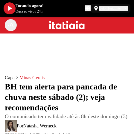
Tocando agora!
Belo Horizonte
Ouça ao vivo
/
24h
Capa
Minas Gerais
BH tem alerta para pancada de
chuva neste sábado (2); veja
recomendações
O comunicado tem validade até às 8h deste domingo (3)
Por
Natasha Werneck