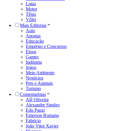
Lutas
Motor
Tênis
Vôlei
Mais Editorias
Auto
Apostas
Educação
Emprego e Concursos
Eloos
Games
Indústria
Jogos
Meio Ambiente
Negócios
Pets e Animais
Turismo
Comentaristas
Alê Oliveira
Alexandre Simões
Edu Panzi
Emerson Romano
Fabrício
João Vitor Xavier