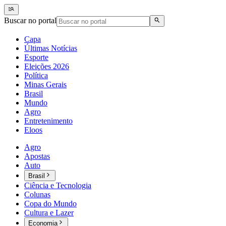
Buscar no portal
Capa
Últimas Notícias
Esporte
Eleições 2026
Política
Minas Gerais
Brasil
Mundo
Agro
Entretenimento
Eloos
Agro
Apostas
Auto
Brasil
Ciência e Tecnologia
Colunas
Copa do Mundo
Cultura e Lazer
Economia