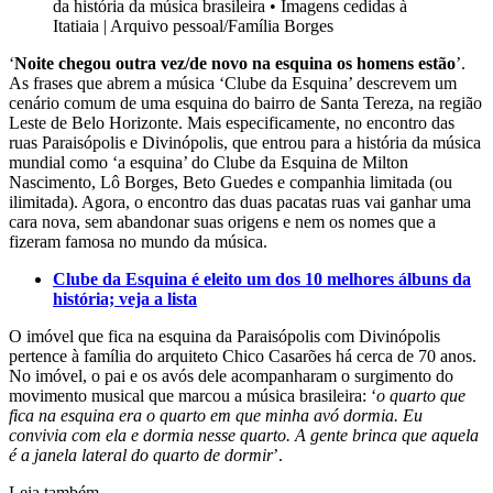
da história da música brasileira
•
Imagens cedidas à
Itatiaia | Arquivo pessoal/Família Borges
‘
Noite chegou outra vez/de novo na esquina os homens estão
’.
As frases que abrem a música ‘Clube da Esquina’ descrevem um
cenário comum de uma esquina do bairro de Santa Tereza, na região
Leste de Belo Horizonte. Mais especificamente, no encontro das
ruas Paraisópolis e Divinópolis, que entrou para a história da música
mundial como ‘a esquina’ do Clube da Esquina de Milton
Nascimento, Lô Borges, Beto Guedes e companhia limitada (ou
ilimitada). Agora, o encontro das duas pacatas ruas vai ganhar uma
cara nova, sem abandonar suas origens e nem os nomes que a
fizeram famosa no mundo da música.
Clube da Esquina é eleito um dos 10 melhores álbuns da
história; veja a lista
O imóvel que fica na esquina da Paraisópolis com Divinópolis
pertence à família do arquiteto Chico Casarões há cerca de 70 anos.
No imóvel, o pai e os avós dele acompanharam o surgimento do
movimento musical que marcou a música brasileira: ‘
o quarto que
fica na esquina era o quarto em que minha avó dormia. Eu
convivia com ela e dormia nesse quarto. A gente brinca que aquela
é a janela lateral do quarto de dormir
’.
Leia também