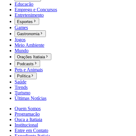
Educação
Emprego e Concursos
Entretenimento
Esportes
Games
Gastronomia
Jogos
Meio Ambiente
Mundo
Orações Itatiaia
Podcasts
Pets e Animais
Política
Saúde
Trends
Turismo
Últimas Notícias
Quem Somos
Programação
Ouça a Itatiaia
Institucional
Entre em Contato
Expediente Itatiaia