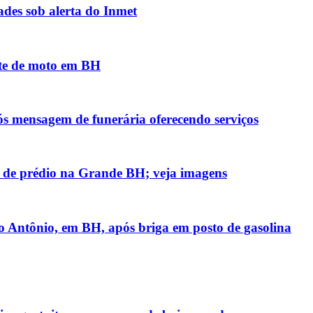
des sob alerta do Inmet
nte de moto em BH
ós mensagem de funerária oferecendo serviços
 de prédio na Grande BH; veja imagens
 Antônio, em BH, após briga em posto de gasolina