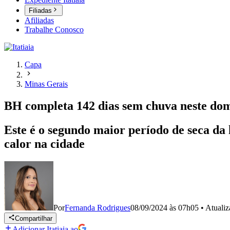
Filiadas
Afiliadas
Trabalhe Conosco
Capa
Minas Gerais
BH completa 142 dias sem chuva neste domi
Este é o segundo maior período de seca da 
calor na cidade
Por
Fernanda Rodrigues
08/09/2024 às 07h05
•
Atuali
Compartilhar
Adicionar Itatiaia ao