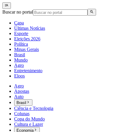
Buscar no portal
Capa
Últimas Notícias
Esporte
Eleições 2026
Política
Minas Gerais
Brasil
Mundo
Agro
Entretenimento
Eloos
Agro
Apostas
Auto
Brasil
Ciência e Tecnologia
Colunas
Copa do Mundo
Cultura e Lazer
Economia