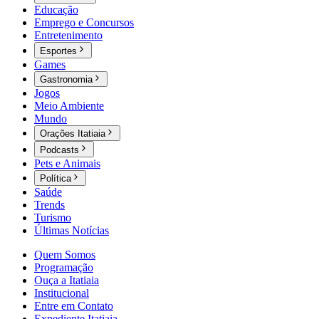
Educação
Emprego e Concursos
Entretenimento
Esportes
Games
Gastronomia
Jogos
Meio Ambiente
Mundo
Orações Itatiaia
Podcasts
Pets e Animais
Política
Saúde
Trends
Turismo
Últimas Notícias
Quem Somos
Programação
Ouça a Itatiaia
Institucional
Entre em Contato
Expediente Itatiaia