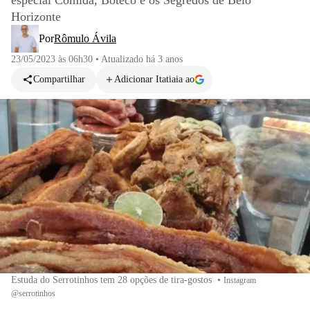
especial Comida, Boteco e os Segredos de Belo
Horizonte
Por
Rômulo Ávila
23/05/2023 às 06h30
•
Atualizado
há 3 anos
Compartilhar
Adicionar Itatiaia ao
Estuda do Serrotinhos tem 28 opções de tira-gostos
•
Instagram
@serrotinhos