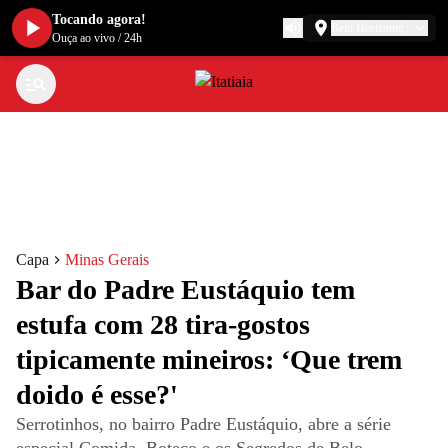
Tocando agora!
Belo Horizonte
Ouça ao vivo
/
24h
Capa
Minas Gerais
Bar do Padre Eustáquio tem
estufa com 28 tira-gostos
tipicamente mineiros: ‘Que trem
doido é esse?'
Serrotinhos, no bairro Padre Eustáquio, abre a série