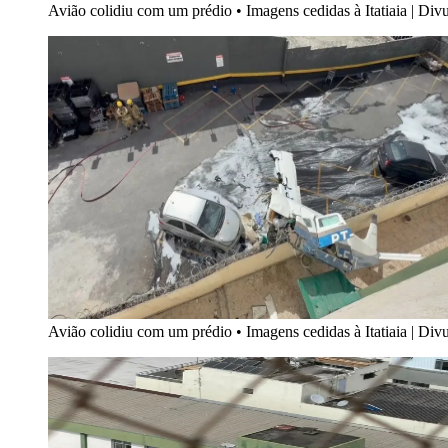
Avião colidiu com um prédio
•
Imagens cedidas à Itatiaia | D
Avião colidiu com um prédio
•
Imagens cedidas à Itatiaia | D