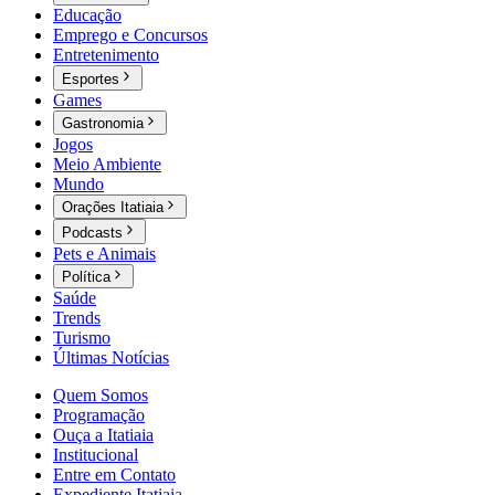
Educação
Emprego e Concursos
Entretenimento
Esportes
Games
Gastronomia
Jogos
Meio Ambiente
Mundo
Orações Itatiaia
Podcasts
Pets e Animais
Política
Saúde
Trends
Turismo
Últimas Notícias
Quem Somos
Programação
Ouça a Itatiaia
Institucional
Entre em Contato
Expediente Itatiaia