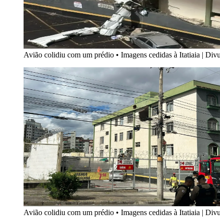
Avião colidiu com um prédio
•
Imagens cedidas à Itatiaia | D
Avião colidiu com um prédio
•
Imagens cedidas à Itatiaia | D