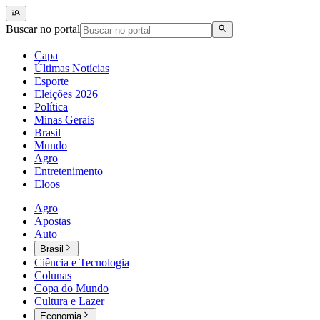
Buscar no portal
Capa
Últimas Notícias
Esporte
Eleições 2026
Política
Minas Gerais
Brasil
Mundo
Agro
Entretenimento
Eloos
Agro
Apostas
Auto
Brasil
Ciência e Tecnologia
Colunas
Copa do Mundo
Cultura e Lazer
Economia