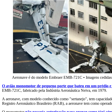
Aeronave é do modelo Embraer EMB-721C
•
Imagens cedidas 
O avião monomotor de pequeno porte que bateu em um prédio e 
EMB-721C, fabricado pela Indústria Aeronáutica Neiva, em 1979.
A aeronave, com modelo conhecido como "sertanejo", tem capacidade 
Registro Aeronáutico Brasileiro (RAB), a aeronave tem como operad
O monomotor
não possuía autorização para operar como táxi aér