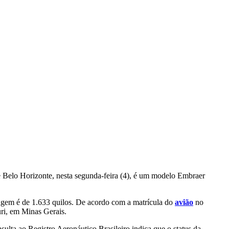
de Belo Horizonte, nesta segunda-feira (4), é um modelo Embraer
agem é de 1.633 quilos. De acordo com a matrícula do
avião
no
ri, em Minas Gerais.
lta ao Registro Aeronáutico Brasileiro indica que o status da