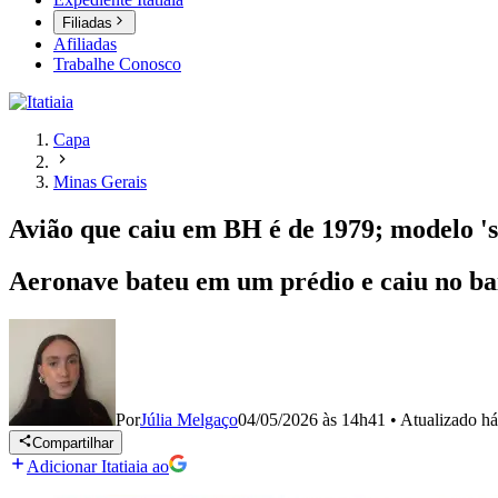
Filiadas
Afiliadas
Trabalhe Conosco
Capa
Minas Gerais
Avião que caiu em BH é de 1979; modelo 's
Aeronave bateu em um prédio e caiu no bai
Por
Júlia Melgaço
04/05/2026 às 14h41
•
Atualizado
há
Compartilhar
Adicionar Itatiaia ao