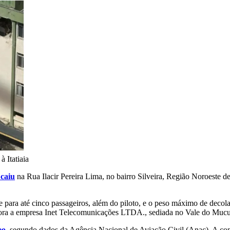
à Itatiaia
caiu
na Rua Ilacir Pereira Lima, no bairro Silveira, Região Noroeste 
para até cinco passageiros, além do piloto, e o peso máximo de decol
ora a empresa Inet Telecomunicações LTDA., sediada no Vale do Mucu
eo,
segundo dados da Agência Nacional de Aviação Civil (Anac). A consu