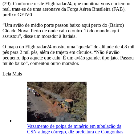
(29). Conforme o site Flightradar24, que monitora voos em tempo
real, trata-se de uma aeronave da Força Aérea Brasileira (FAB),
prefixo GEIV0.
“Um avião de médio porte passou baixo aqui perto do (Bairro)
Cidade Nova. Perto de onde caiu o outro. Todo mundo aqui
assustou”, disse um morador à Itatiaia.
O mapa do Flightradar24 mostra uma “queda” de altitude de 4,8 mil
pés para 2 mil pés, além de trajeto em círculos. “Não é avião
pequeno, tipo aquele que caiu. É um avião grande, tipo jato. Passou
muito baixo”, comentou outro morador.
Leia Mais
Vazamento de polpa de minério em tubulação da
CSN atinge córrego, diz prefeitura de Congonhas