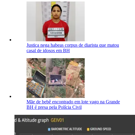
Justiça nega habeas corpus de diarista que matou
casal de idosos em BH
Mãe de bebê encontrado em lote vago na Grande
BH é presa pela Polícia Civil