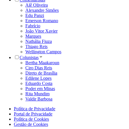
Alê Oliveira
Alexandre Simões
Edu Panzi
Emerson Romano
Fabrício
João Vitor Xavier
Marques
Nathália Fiuza
Thiago Reis
Wellington Campos
Colunistas
Bertha Maakaroun
Ciro Dias Reis
Direto de Brasília
Edilene Lopes
Eduardo Costa
Poder em Minas
Rita Mundim
Valdir Barbosa
Política de Privacidade
Portal de Privacidade
Política de Cookies
Gestão de Cookies