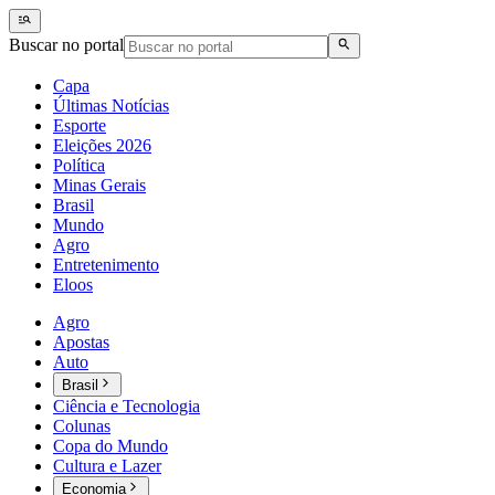
Buscar no portal
Capa
Últimas Notícias
Esporte
Eleições 2026
Política
Minas Gerais
Brasil
Mundo
Agro
Entretenimento
Eloos
Agro
Apostas
Auto
Brasil
Ciência e Tecnologia
Colunas
Copa do Mundo
Cultura e Lazer
Economia