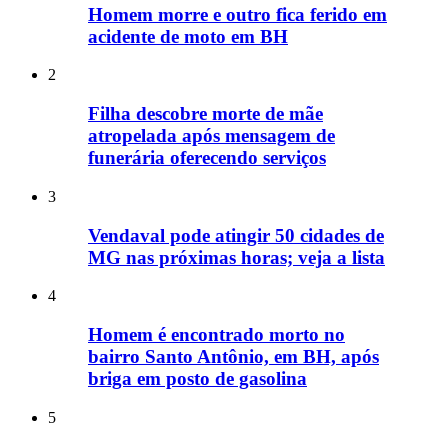
Homem morre e outro fica ferido em
acidente de moto em BH
2
Filha descobre morte de mãe
atropelada após mensagem de
funerária oferecendo serviços
3
Vendaval pode atingir 50 cidades de
MG nas próximas horas; veja a lista
4
Homem é encontrado morto no
bairro Santo Antônio, em BH, após
briga em posto de gasolina
5