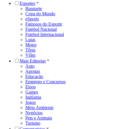
Esportes
Basquete
Copa do Mundo
eSports
Famosos do Esporte
Futebol Nacional
Futebol Internacional
Lutas
Motor
Tênis
Vôlei
Mais Editorias
Auto
Apostas
Educação
Emprego e Concursos
Eloos
Games
Indústria
Jogos
Meio Ambiente
Negócios
Pets e Animais
Turismo
Comentaristas