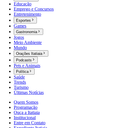
Educação
Emprego e Concursos
Entretenimento
Esportes
Games
Gastronomia
Jogos
Meio Ambiente
Mundo
Orações Itatiaia
Podcasts
Pets e Animais
Política
Saúde
Trends
Turismo
Últimas Notícias
Quem Somos
Programação
Ouça a Itatiaia
Institucional
Entre em Contato
Expediente Itatiaia