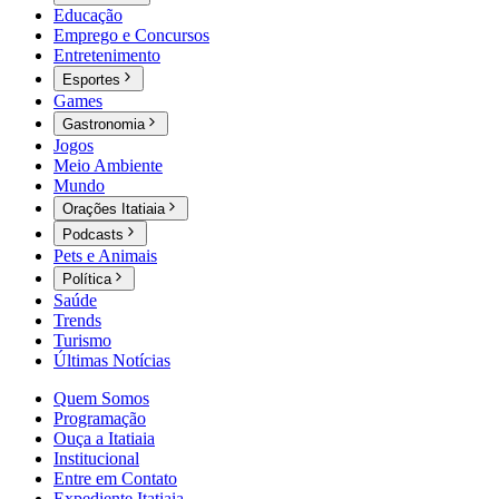
Educação
Emprego e Concursos
Entretenimento
Esportes
Games
Gastronomia
Jogos
Meio Ambiente
Mundo
Orações Itatiaia
Podcasts
Pets e Animais
Política
Saúde
Trends
Turismo
Últimas Notícias
Quem Somos
Programação
Ouça a Itatiaia
Institucional
Entre em Contato
Expediente Itatiaia