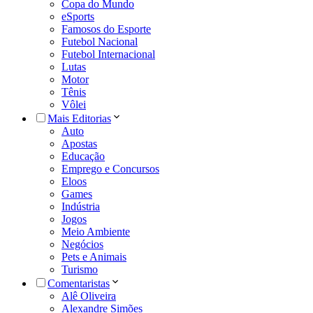
Copa do Mundo
eSports
Famosos do Esporte
Futebol Nacional
Futebol Internacional
Lutas
Motor
Tênis
Vôlei
Mais Editorias
Auto
Apostas
Educação
Emprego e Concursos
Eloos
Games
Indústria
Jogos
Meio Ambiente
Negócios
Pets e Animais
Turismo
Comentaristas
Alê Oliveira
Alexandre Simões