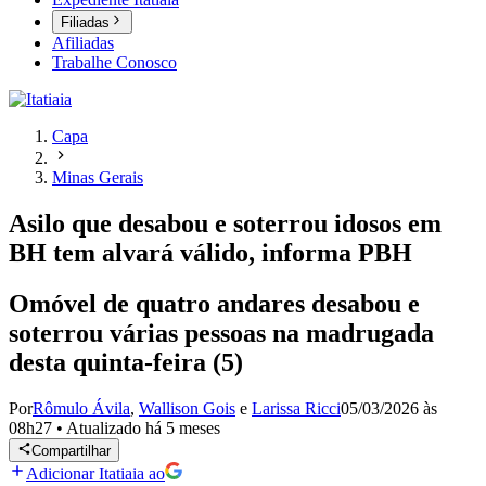
Filiadas
Afiliadas
Trabalhe Conosco
Capa
Minas Gerais
Asilo que desabou e soterrou idosos em
BH tem alvará válido, informa PBH
Omóvel de quatro andares desabou e
soterrou várias pessoas na madrugada
desta quinta-feira (5)
Por
Rômulo Ávila
,
Wallison Gois
e
Larissa Ricci
05/03/2026 às
08h27
•
Atualizado
há 5 meses
Compartilhar
Adicionar Itatiaia ao