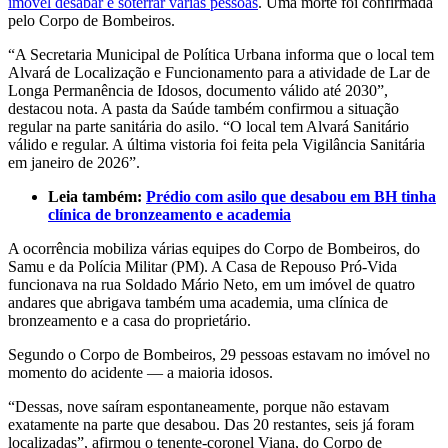
imóvel desabar e soterrar várias pessoas
. Uma morte foi confirmada
pelo Corpo de Bombeiros.
“A Secretaria Municipal de Política Urbana informa que o local tem
Alvará de Localização e Funcionamento para a atividade de Lar de
Longa Permanência de Idosos, documento válido até 2030”,
destacou nota. A pasta da Saúde também confirmou a situação
regular na parte sanitária do asilo. “O local tem Alvará Sanitário
válido e regular. A última vistoria foi feita pela Vigilância Sanitária
em janeiro de 2026”.
Leia também:
Prédio com asilo que desabou em BH tinha
clínica de bronzeamento e academia
A ocorrência mobiliza várias equipes do Corpo de Bombeiros, do
Samu e da Polícia Militar (PM). A Casa de Repouso Pró-Vida
funcionava na rua Soldado Mário Neto, em um imóvel de quatro
andares que abrigava também uma academia, uma clínica de
bronzeamento e a casa do proprietário.
Segundo o Corpo de Bombeiros, 29 pessoas estavam no imóvel no
momento do acidente — a maioria idosos.
“Dessas, nove saíram espontaneamente, porque não estavam
exatamente na parte que desabou. Das 20 restantes, seis já foram
localizadas”, afirmou o tenente-coronel Viana, do Corpo de