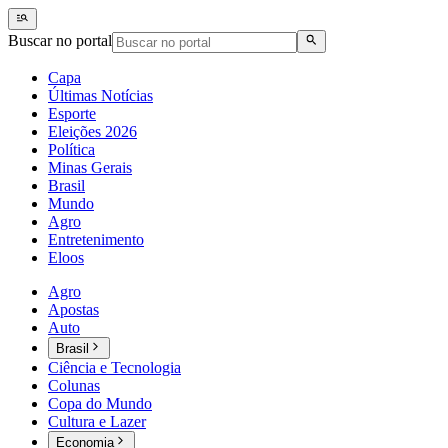
Buscar no portal
Capa
Últimas Notícias
Esporte
Eleições 2026
Política
Minas Gerais
Brasil
Mundo
Agro
Entretenimento
Eloos
Agro
Apostas
Auto
Brasil
Ciência e Tecnologia
Colunas
Copa do Mundo
Cultura e Lazer
Economia