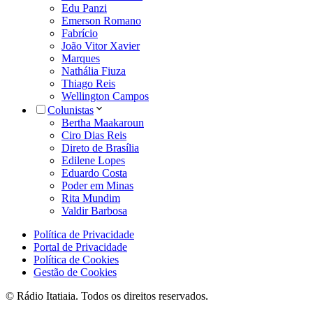
Edu Panzi
Emerson Romano
Fabrício
João Vitor Xavier
Marques
Nathália Fiuza
Thiago Reis
Wellington Campos
Colunistas
Bertha Maakaroun
Ciro Dias Reis
Direto de Brasília
Edilene Lopes
Eduardo Costa
Poder em Minas
Rita Mundim
Valdir Barbosa
Política de Privacidade
Portal de Privacidade
Política de Cookies
Gestão de Cookies
© Rádio Itatiaia. Todos os direitos reservados.