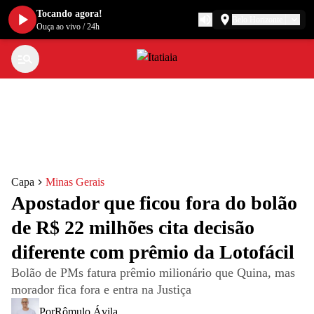
Tocando agora!
Belo Horizonte
Ouça ao vivo
/
24h
Capa
Minas Gerais
Apostador que ficou fora do bolão
de R$ 22 milhões cita decisão
diferente com prêmio da Lotofácil
Bolão de PMs fatura prêmio milionário que Quina, mas
morador fica fora e entra na Justiça
Por
Rômulo Ávila