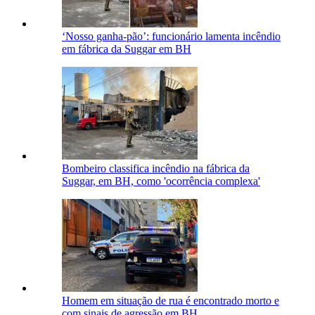
‘Nosso ganha-pão’: funcionário lamenta incêndio
em fábrica da Suggar em BH
Bombeiro classifica incêndio na fábrica da
Suggar, em BH, como 'ocorrência complexa'
Homem em situação de rua é encontrado morto e
com sinais de agressão em BH