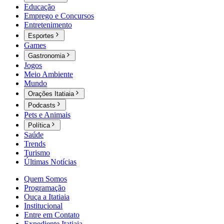
Educação
Emprego e Concursos
Entretenimento
Esportes
Games
Gastronomia
Jogos
Meio Ambiente
Mundo
Orações Itatiaia
Podcasts
Pets e Animais
Política
Saúde
Trends
Turismo
Últimas Notícias
Quem Somos
Programação
Ouça a Itatiaia
Institucional
Entre em Contato
Expediente Itatiaia