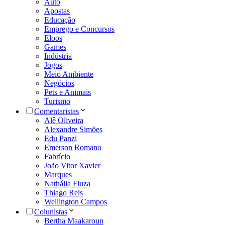
Auto
Apostas
Educação
Emprego e Concursos
Eloos
Games
Indústria
Jogos
Meio Ambiente
Negócios
Pets e Animais
Turismo
Comentaristas
Alê Oliveira
Alexandre Simões
Edu Panzi
Emerson Romano
Fabrício
João Vitor Xavier
Marques
Nathália Fiuza
Thiago Reis
Wellington Campos
Colunistas
Bertha Maakaroun