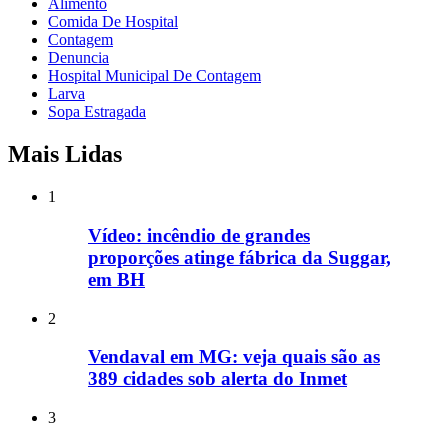
Alimento
Comida De Hospital
Contagem
Denuncia
Hospital Municipal De Contagem
Larva
Sopa Estragada
Mais Lidas
1
Vídeo: incêndio de grandes
proporções atinge fábrica da Suggar,
em BH
2
Vendaval em MG: veja quais são as
389 cidades sob alerta do Inmet
3