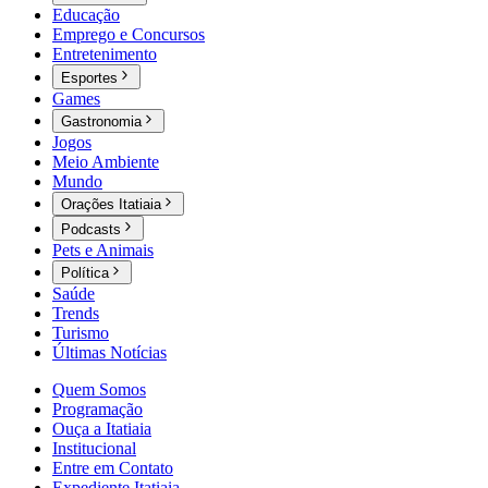
Educação
Emprego e Concursos
Entretenimento
Esportes
Games
Gastronomia
Jogos
Meio Ambiente
Mundo
Orações Itatiaia
Podcasts
Pets e Animais
Política
Saúde
Trends
Turismo
Últimas Notícias
Quem Somos
Programação
Ouça a Itatiaia
Institucional
Entre em Contato
Expediente Itatiaia