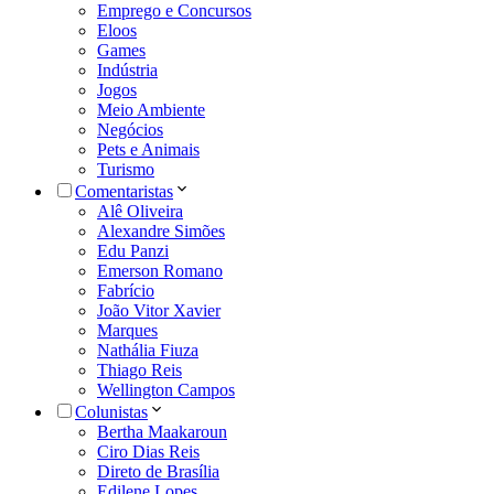
Emprego e Concursos
Eloos
Games
Indústria
Jogos
Meio Ambiente
Negócios
Pets e Animais
Turismo
Comentaristas
Alê Oliveira
Alexandre Simões
Edu Panzi
Emerson Romano
Fabrício
João Vitor Xavier
Marques
Nathália Fiuza
Thiago Reis
Wellington Campos
Colunistas
Bertha Maakaroun
Ciro Dias Reis
Direto de Brasília
Edilene Lopes