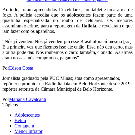
Ao todo, foram apreendidos 15 celulares, um tablet e uma arma de
fogo. A polícia acredita que os adolescentes fazem parte de uma
quadrilha especializada no roubo de celulares. Os menores
assumiram o crime, para a reportagem da
Itatiaia
, e revelaram o que
iam fazer com os aparelhos.
“Nós já vendeu. Nós já vendeu pra esse Brasil afora aí mesmo [sic].
É a primeira vez que fizemos isso até então. Essa não deu certo, mas
a outra pode dar. Nós roubamos o carro também, clonado. As armas
eram nossas, nós compramos, pagamos”.
Por
Edson Costa
Jornalista graduado pela PUC Minas; atua como apresentador,
repórter e produtor na Rádio Itatiaia em Belo Horizonte desde 2019;
repórter setorista da Câmara Municipal de Belo Horizonte.
Por
Mariana Cavalcanti
Tópicos
Adolescentes
Betim
Contagem
Menor Infrator