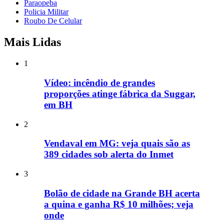
Paraopeba
Policia Militar
Roubo De Celular
Mais Lidas
1
Vídeo: incêndio de grandes
proporções atinge fábrica da Suggar,
em BH
2
Vendaval em MG: veja quais são as
389 cidades sob alerta do Inmet
3
Bolão de cidade na Grande BH acerta
a quina e ganha R$ 10 milhões; veja
onde