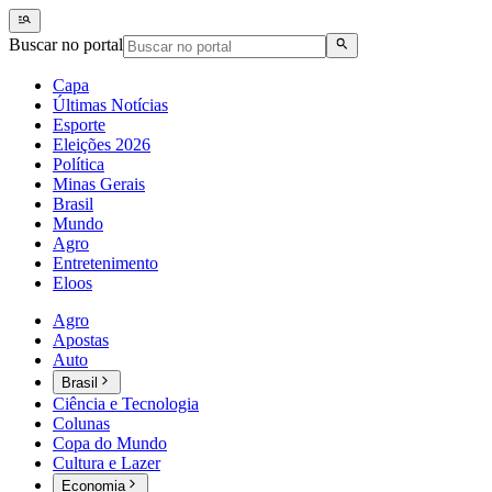
Buscar no portal
Capa
Últimas Notícias
Esporte
Eleições 2026
Política
Minas Gerais
Brasil
Mundo
Agro
Entretenimento
Eloos
Agro
Apostas
Auto
Brasil
Ciência e Tecnologia
Colunas
Copa do Mundo
Cultura e Lazer
Economia