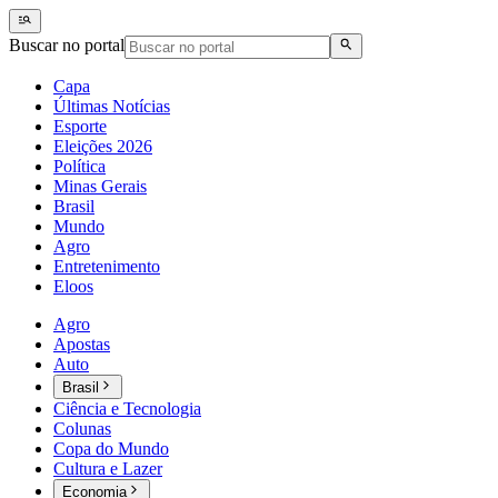
Buscar no portal
Capa
Últimas Notícias
Esporte
Eleições 2026
Política
Minas Gerais
Brasil
Mundo
Agro
Entretenimento
Eloos
Agro
Apostas
Auto
Brasil
Ciência e Tecnologia
Colunas
Copa do Mundo
Cultura e Lazer
Economia