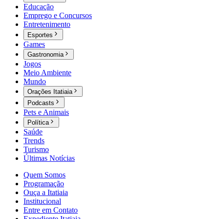
Educação
Emprego e Concursos
Entretenimento
Esportes
Games
Gastronomia
Jogos
Meio Ambiente
Mundo
Orações Itatiaia
Podcasts
Pets e Animais
Política
Saúde
Trends
Turismo
Últimas Notícias
Quem Somos
Programação
Ouça a Itatiaia
Institucional
Entre em Contato
Expediente Itatiaia