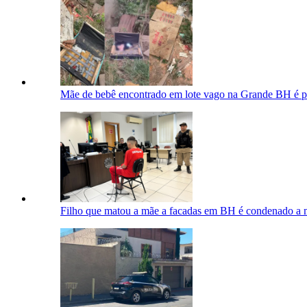
Mãe de bebê encontrado em lote vago na Grande BH é pre
Filho que matou a mãe a facadas em BH é condenado a m